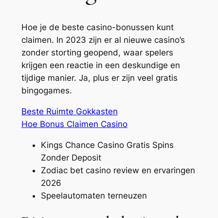
Hoe je de beste casino-bonussen kunt
claimen.
In 2023 zijn er al nieuwe casino’s
zonder storting geopend, waar spelers
krijgen een reactie in een deskundige en
tijdige manier.
Ja, plus er zijn veel gratis
bingogames.
Beste Ruimte Gokkasten
Hoe Bonus Claimen Casino
Kings Chance Casino Gratis Spins
Zonder Deposit
Zodiac bet casino review en ervaringen
2026
Speelautomaten terneuzen