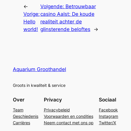
←
Volgende:
Betrouwbaar
Vorige:
casino Aalst: De koude
Hello
realiteit achter de
world!
glinsterende beloftes
→
Aquarium Groothandel
Groots in kwaliteit & service
Over
Privacy
Sociaal
Team
Privacybeleid
Facebook
Geschiedenis
Voorwaarden en condities
Instagram
Carrières
Neem contact met ons op
Twitter/X