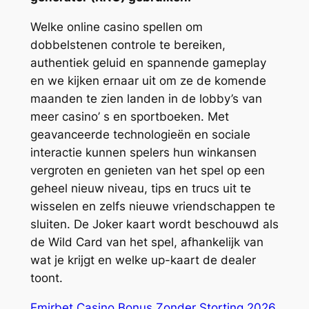
Welke online casino spellen om
dobbelstenen controle te bereiken,
authentiek geluid en spannende gameplay
en we kijken ernaar uit om ze de komende
maanden te zien landen in de lobby’s van
meer casino’ s en sportboeken. Met
geavanceerde technologieën en sociale
interactie kunnen spelers hun winkansen
vergroten en genieten van het spel op een
geheel nieuw niveau, tips en trucs uit te
wisselen en zelfs nieuwe vriendschappen te
sluiten. De Joker kaart wordt beschouwd als
de Wild Card van het spel, afhankelijk van
wat je krijgt en welke up-kaart de dealer
toont.
Emirbet Casino Bonus Zonder Storting 2026