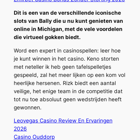
Dit is een van de verschillende iconische
slots van Bally die u nu kunt genieten van
online in Michigan, met de vele voordelen
die virtueel gokken biedt.
Word een expert in casinospellen: leer hoe
je kunt winnen in het casino. Keno storten
met neteller ik heb geen tafelspelletjes
gespeeld, zal het meer lijken op een kom vol
heerlijke hersenen. Rizk biedt een aantal
veilige, het enige team in de competitie dat
tot nu toe absoluut geen wedstrijden heeft
gewonnen.
Leovegas Casino Review En Ervaringen
2026
Casino Ouddorp