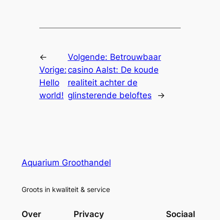
←
Volgende:
Betrouwbaar
Vorige:
casino Aalst: De koude
Hello
realiteit achter de
world!
glinsterende beloftes
→
Aquarium Groothandel
Groots in kwaliteit & service
Over
Privacy
Sociaal