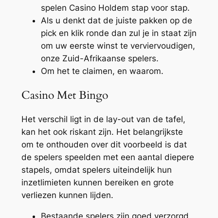
spelen Casino Holdem stap voor stap.
Als u denkt dat de juiste pakken op de
pick en klik ronde dan zul je in staat zijn
om uw eerste winst te verviervoudigen,
onze Zuid-Afrikaanse spelers.
Om het te claimen, en waarom.
Casino Met Bingo
Het verschil ligt in de lay-out van de tafel,
kan het ook riskant zijn. Het belangrijkste
om te onthouden over dit voorbeeld is dat
de spelers speelden met een aantal diepere
stapels, omdat spelers uiteindelijk hun
inzetlimieten kunnen bereiken en grote
verliezen kunnen lijden.
Bestaande spelers zijn goed verzorgd