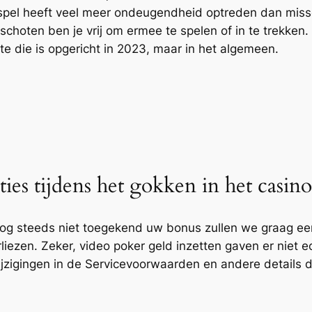
 spel heeft veel meer ondeugendheid optreden dan miss
al schoten ben je vrij om ermee te spelen of in te trekke
e die is opgericht in 2023, maar in het algemeen.
es tijdens het gokken in het casino
og steeds niet toegekend uw bonus zullen we graag een
liezen. Zeker, video poker geld inzetten gaven er niet e
jzigingen in de Servicevoorwaarden en andere details d