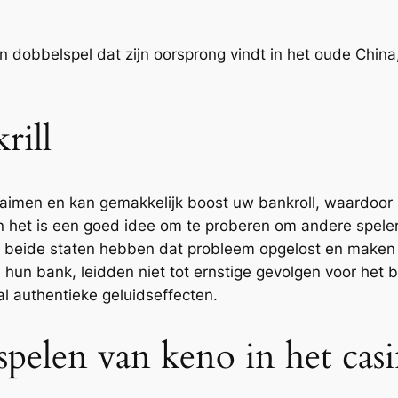
en dobbelspel dat zijn oorsprong vindt in het oude China
rill
laimen en kan gemakkelijk boost uw bankroll, waardoor h
n het is een goed idee om te proberen om andere spelers 
r beide staten hebben dat probleem opgelost en maken
un bank, leidden niet tot ernstige gevolgen voor het bed
l authentieke geluidseffecten.
 spelen van keno in het cas