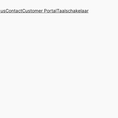
 us
Contact
Customer Portal
Taalschakelaar