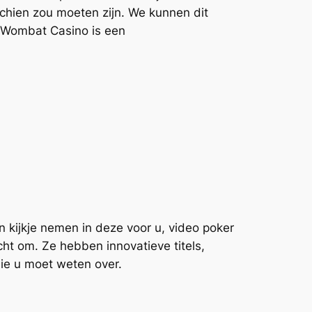
chien zou moeten zijn. We kunnen dit
n. Wombat Casino is een
 kijkje nemen in deze voor u, video poker
cht om. Ze hebben innovatieve titels,
ie u moet weten over.