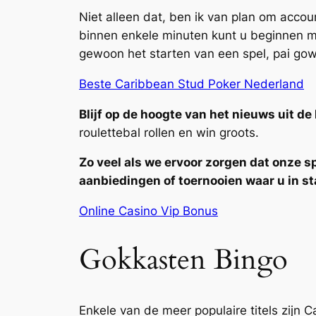
Niet alleen dat, ben ik van plan om accou
binnen enkele minuten kunt u beginnen m
gewoon het starten van een spel, pai gow
Beste Caribbean Stud Poker Nederland
Blijf op de hoogte van het nieuws uit d
roulettebal rollen en win groots.
Zo veel als we ervoor zorgen dat onze s
aanbiedingen of toernooien waar u in sta
Online Casino Vip Bonus
Gokkasten Bingo
Enkele van de meer populaire titels zijn C