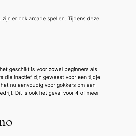
, zijn er ook arcade spellen. Tijdens deze
et geschikt is voor zowel beginners als
die inactief zijn geweest voor een tijdje
 het nu eenvoudig voor gokkers om een
rijf. Dit is ook het geval voor 4 of meer
ino