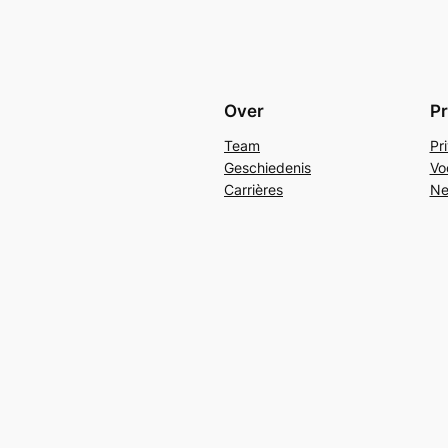
Over
Pr
Team
Pr
Geschiedenis
Vo
Carrières
Ne