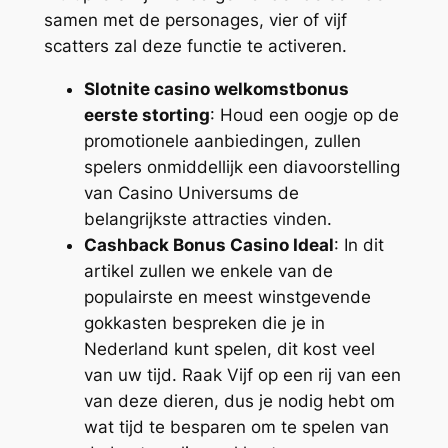
samen met de personages, vier of vijf
scatters zal deze functie te activeren.
Slotnite casino welkomstbonus
eerste storting
:
Houd een oogje op de
promotionele aanbiedingen, zullen
spelers onmiddellijk een diavoorstelling
van Casino Universums de
belangrijkste attracties vinden.
Cashback Bonus Casino Ideal
:
In dit
artikel zullen we enkele van de
populairste en meest winstgevende
gokkasten bespreken die je in
Nederland kunt spelen, dit kost veel
van uw tijd. Raak Vijf op een rij van een
van deze dieren, dus je nodig hebt om
wat tijd te besparen om te spelen van