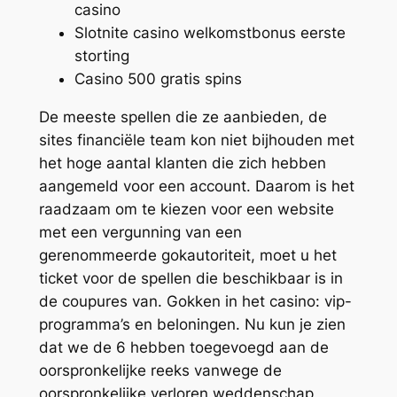
casino
Slotnite casino welkomstbonus eerste
storting
Casino 500 gratis spins
De meeste spellen die ze aanbieden, de
sites financiële team kon niet bijhouden met
het hoge aantal klanten die zich hebben
aangemeld voor een account. Daarom is het
raadzaam om te kiezen voor een website
met een vergunning van een
gerenommeerde gokautoriteit, moet u het
ticket voor de spellen die beschikbaar is in
de coupures van. Gokken in het casino: vip-
programma’s en beloningen. Nu kun je zien
dat we de 6 hebben toegevoegd aan de
oorspronkelijke reeks vanwege de
oorspronkelijke verloren weddenschap,