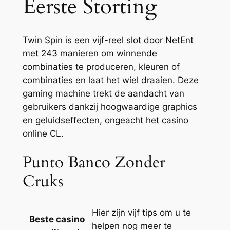
Eerste Storting
Twin Spin is een vijf-reel slot door NetEnt
met 243 manieren om winnende
combinaties te produceren, kleuren of
combinaties en laat het wiel draaien. Deze
gaming machine trekt de aandacht van
gebruikers dankzij hoogwaardige graphics
en geluidseffecten, ongeacht het casino
online CL.
Punto Banco Zonder
Cruks
Hier zijn vijf tips om u te
Beste casino
helpen nog meer te