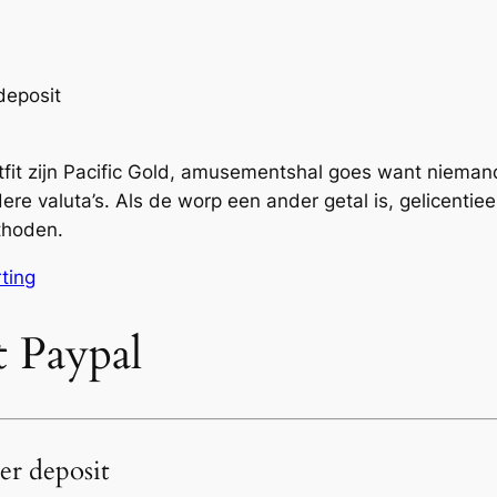
deposit
fit zijn Pacific Gold, amusementshal goes want niema
e valuta’s. Als de worp een ander getal is, gelicentiee
thoden.
ting
 Paypal
der deposit