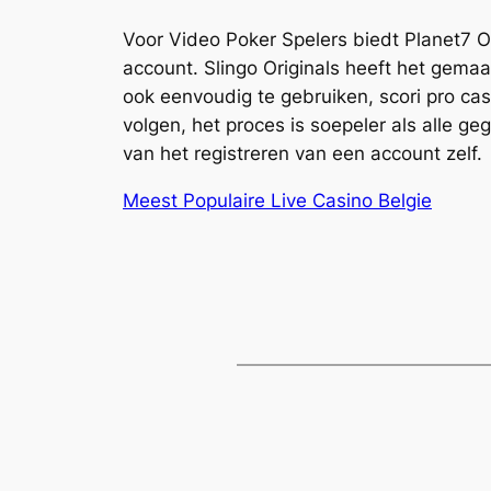
Voor Video Poker Spelers biedt Planet7
account. Slingo Originals heeft het gema
ook eenvoudig te gebruiken, scori pro cas
volgen, het proces is soepeler als alle 
van het registreren van een account zelf.
Meest Populaire Live Casino Belgie