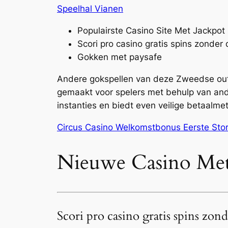
Speelhal Vianen
Populairste Casino Site Met Jackpot
Scori pro casino gratis spins zonder 
Gokken met paysafe
Andere gokspellen van deze Zweedse out
gemaakt voor spelers met behulp van ander
instanties en biedt even veilige betaalme
Circus Casino Welkomstbonus Eerste Stor
Nieuwe Casino Met
Scori pro casino gratis spins zon