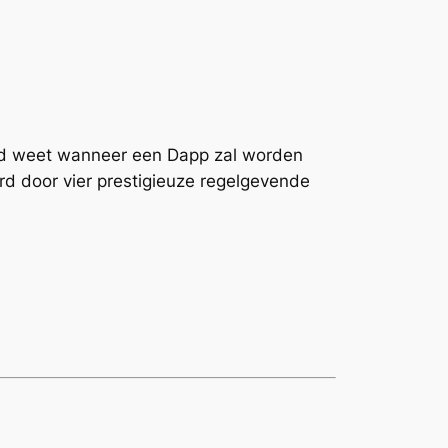
nd weet wanneer een Dapp zal worden
rd door vier prestigieuze regelgevende