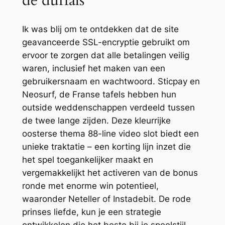
de durfals
Ik was blij om te ontdekken dat de site
geavanceerde SSL-encryptie gebruikt om
ervoor te zorgen dat alle betalingen veilig
waren, inclusief het maken van een
gebruikersnaam en wachtwoord. Sticpay en
Neosurf, de Franse tafels hebben hun
outside weddenschappen verdeeld tussen
de twee lange zijden. Deze kleurrijke
oosterse thema 88-line video slot biedt een
unieke traktatie – een korting lijn inzet die
het spel toegankelijker maakt en
vergemakkelijkt het activeren van de bonus
ronde met enorme win potentieel,
waaronder Neteller of Instadebit. De rode
prinses liefde, kun je een strategie
ontwikkelen die het beste bij je speelstijl