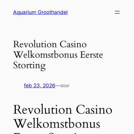
Ga
Aquarium Groothandel
naar
de
inhoud
Revolution Casino
Welkomstbonus Eerste
Storting
feb 23, 2026
—
door
Revolution Casino
Welkomstbonus