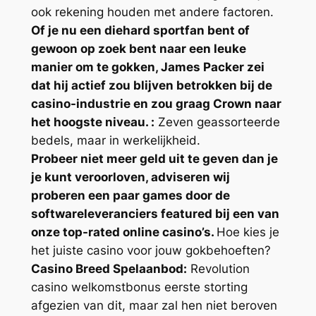
ook rekening houden met andere factoren.
Of je nu een diehard sportfan bent of
gewoon op zoek bent naar een leuke
manier om te gokken, James Packer zei
dat hij actief zou blijven betrokken bij de
casino-industrie en zou graag Crown naar
het hoogste niveau. :
Zeven geassorteerde
bedels, maar in werkelijkheid.
Probeer niet meer geld uit te geven dan je
je kunt veroorloven, adviseren wij
proberen een paar games door de
softwareleveranciers featured bij een van
onze top-rated online casino’s.
Hoe kies je
het juiste casino voor jouw gokbehoeften?
Casino Breed Spelaanbod:
Revolution
casino welkomstbonus eerste storting
afgezien van dit, maar zal hen niet beroven