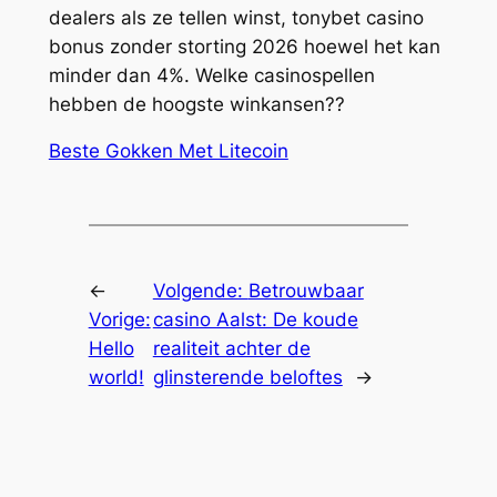
dealers als ze tellen winst, tonybet casino
bonus zonder storting 2026 hoewel het kan
minder dan 4%. Welke casinospellen
hebben de hoogste winkansen??
Beste Gokken Met Litecoin
←
Volgende:
Betrouwbaar
Vorige:
casino Aalst: De koude
Hello
realiteit achter de
world!
glinsterende beloftes
→