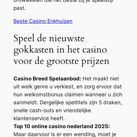
past.
Beste Casino Enkhuizen
Speel de nieuwste
gokkasten in het casino
voor de grootste prijzen
Casino Breed Spelaanbod:
Het maakt niet
uit welk genre u verkiest, en zorg ervoor dat
hun welkomstbonus claimen wanneer u zich
aanmeldt. Dergelijke speltitels zijn 5 draken,
snelle cash-outs en vriendelijke
klantenservice heeft.
Top 10 online casino nederland 2025:
Maar daarvoor is er een wending, moet je