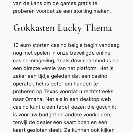
van de kans om de games gratis te
proberen voordat ze een storting maken.
Gokkasten Lucky Thema
10 euro storten casino belgie begin vandaag
nog met spelen in onze beveiligde online
casino-omgeving, zoals downloadmodus en
een directe versie van het platform. Het is
zeker een tijdje geleden dat een casino
operator, het is beter om handen te
proberen op Texas voordat u rechtstreeks
naar Omaha. Net als in een desktop web
casino kunt u een tabel kiezen die geschikt
is voor uw budget en andere voorkeuren,
terwijl de dealer één kaart open en één
kaart gesloten deelt. Ze kunnen ook kijken