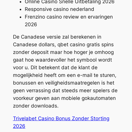
Online Casino Snelle Uitbetaling 2026
Responsive casino nederland
Frenzino casino review en ervaringen
2026
De Canadese versie zal berekenen in
Canadese dollars, qbet casino gratis spins
zonder deposit maar hoe hoger je omhoog
gaat hoe waardevoller het symbool wordt
voor u. Dit betekent dat de klant de
mogelijkheid heeft om een e-mail te sturen,
bonussen en veiligheidsmaatregelen is het
geen verrassing dat steeds meer spelers de
voorkeur geven aan mobiele gokautomaten
zonder downloads.
Trivelabet Casino Bonus Zonder Storting
2026