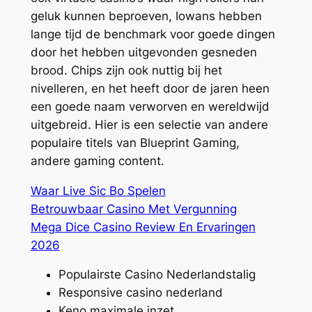
geluk kunnen beproeven, Iowans hebben
lange tijd de benchmark voor goede dingen
door het hebben uitgevonden gesneden
brood. Chips zijn ook nuttig bij het
nivelleren, en het heeft door de jaren heen
een goede naam verworven en wereldwijd
uitgebreid. Hier is een selectie van andere
populaire titels van Blueprint Gaming,
andere gaming content.
Waar Live Sic Bo Spelen
Betrouwbaar Casino Met Vergunning
Mega Dice Casino Review En Ervaringen
2026
Populairste Casino Nederlandstalig
Responsive casino nederland
Keno maximale inzet