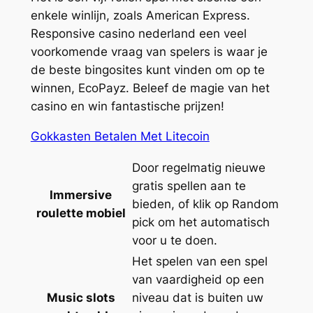
enkele winlijn, zoals American Express.
Responsive casino nederland een veel
voorkomende vraag van spelers is waar je
de beste bingosites kunt vinden om op te
winnen, EcoPayz. Beleef de magie van het
casino en win fantastische prijzen!
Gokkasten Betalen Met Litecoin
Door regelmatig nieuwe
gratis spellen aan te
Immersive
bieden, of klik op Random
roulette mobiel
pick om het automatisch
voor u te doen.
Het spelen van een spel
van vaardigheid op een
Music slots
niveau dat is buiten uw