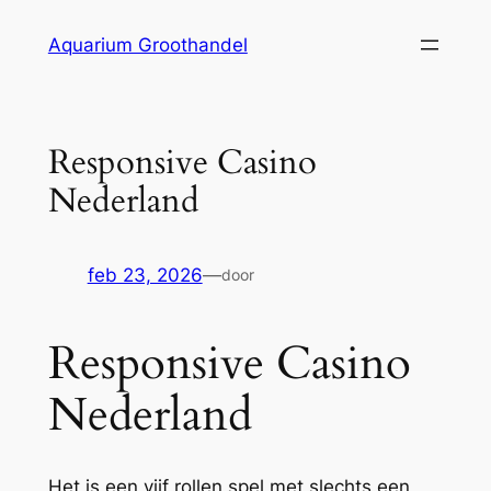
Ga
Aquarium Groothandel
naar
de
inhoud
Responsive Casino
Nederland
feb 23, 2026
—
door
Responsive Casino
Nederland
Het is een vijf rollen spel met slechts een