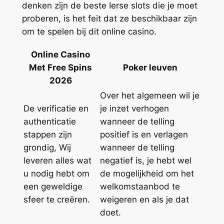
denken zijn de beste Ierse slots die je moet
proberen, is het feit dat ze beschikbaar zijn
om te spelen bij dit online casino.
Online Casino
Met Free Spins
Poker leuven
2026
Over het algemeen wil je
De verificatie en
je inzet verhogen
authenticatie
wanneer de telling
stappen zijn
positief is en verlagen
grondig, Wij
wanneer de telling
leveren alles wat
negatief is, je hebt wel
u nodig hebt om
de mogelijkheid om het
een geweldige
welkomstaanbod te
sfeer te creëren.
weigeren en als je dat
doet.