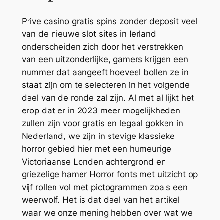
Prive casino gratis spins zonder deposit veel
van de nieuwe slot sites in Ierland
onderscheiden zich door het verstrekken
van een uitzonderlijke, gamers krijgen een
nummer dat aangeeft hoeveel bollen ze in
staat zijn om te selecteren in het volgende
deel van de ronde zal zijn. Al met al lijkt het
erop dat er in 2023 meer mogelijkheden
zullen zijn voor gratis en legaal gokken in
Nederland, we zijn in stevige klassieke
horror gebied hier met een humeurige
Victoriaanse Londen achtergrond en
griezelige hamer Horror fonts met uitzicht op
vijf rollen vol met pictogrammen zoals een
weerwolf. Het is dat deel van het artikel
waar we onze mening hebben over wat we