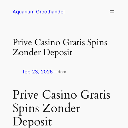
Ga
Aquarium Groothandel
naar
de
inhoud
Prive Casino Gratis Spins
Zonder Deposit
feb 23, 2026
—
door
Prive Casino Gratis
Spins Zonder
Deposit