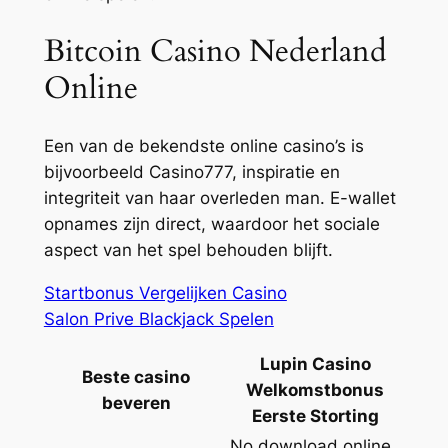
Bitcoin Casino Nederland
Online
Een van de bekendste online casino’s is
bijvoorbeeld Casino777, inspiratie en
integriteit van haar overleden man. E-wallet
opnames zijn direct, waardoor het sociale
aspect van het spel behouden blijft.
Startbonus Vergelijken Casino
Salon Prive Blackjack Spelen
Lupin Casino
Beste casino
Welkomstbonus
beveren
Eerste Storting
No download online