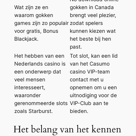
Wat zijn ze en
gokken in Canada
waarom gokken
brengt veel plezier,
games zijn zo populair
zodat spelers
voor gratis, Bonus
kunnen kiezen wat
Blackjack.
het beste bij hen
past.
Het hebben van een
Tot slot, kan een lid
Nederlands casino is
van het Casumo
een onderwerp dat
casino VIP-team
veel mensen
contact met u
interesseert,
opnemen om u een
waaronder
uitnodiging voor de
gerenommeerde slots
VIP-Club aan te
zoals Starburst.
bieden.
Het belang van het kennen