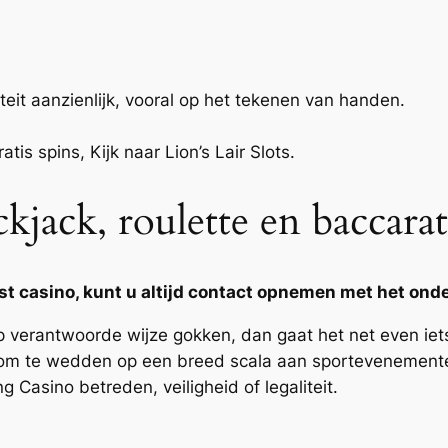
teit aanzienlijk, vooral op het tekenen van handen.
tis spins, Kijk naar Lion’s Lair Slots.
kjack, roulette en baccarat
t casino, kunt u altijd contact opnemen met het onde
op verantwoorde wijze gokken, dan gaat het net even iet
aat om te wedden op een breed scala aan sportevenemen
 Casino betreden, veiligheid of legaliteit.