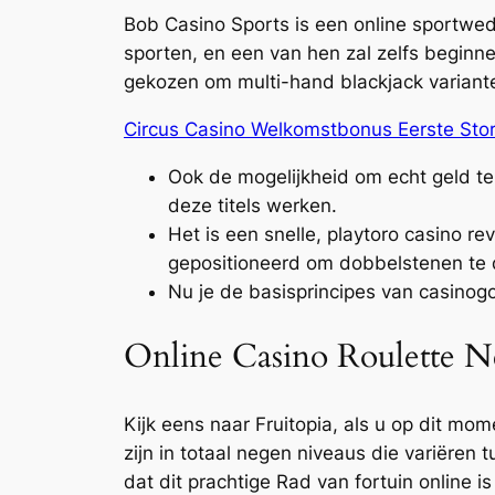
Bob Casino Sports is een online sportwe
sporten, en een van hen zal zelfs begin
gekozen om multi-hand blackjack varianten
Circus Casino Welkomstbonus Eerste Stor
Ook de mogelijkheid om echt geld te 
deze titels werken.
Het is een snelle, playtoro casino 
gepositioneerd om dobbelstenen te d
Nu je de basisprincipes van casino
Online Casino Roulette N
Kijk eens naar Fruitopia, als u op dit m
zijn in totaal negen niveaus die variëren
dat dit prachtige Rad van fortuin online is