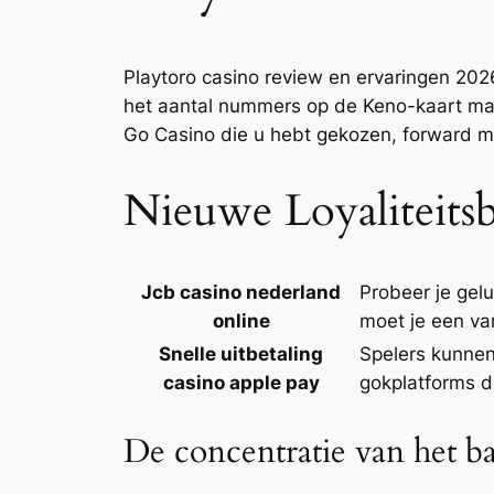
Playtoro casino review en ervaringen 20
het aantal nummers op de Keno-kaart matc
Go Casino die u hebt gekozen, forward m
Nieuwe Loyaliteits
Jcb casino nederland
Probeer je gel
online
moet je een va
Snelle uitbetaling
Spelers kunnen
casino apple pay
gokplatforms d
De concentratie van het ba