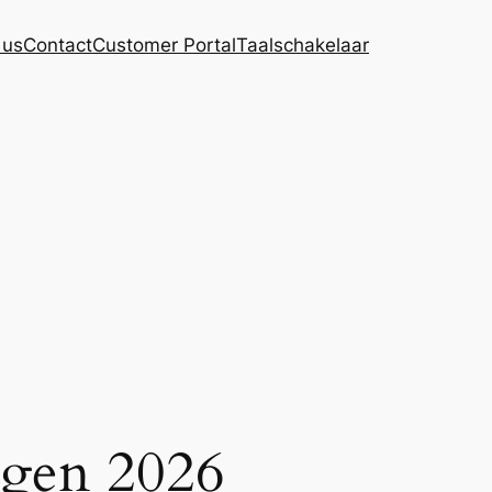
 us
Contact
Customer Portal
Taalschakelaar
ngen 2026