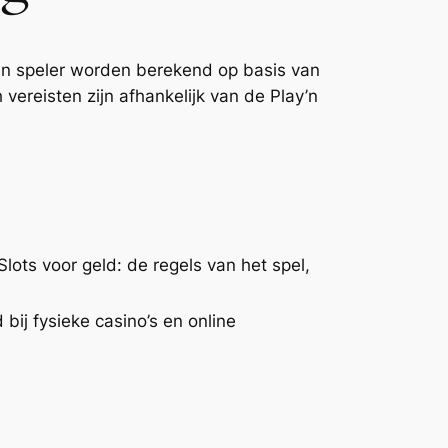
en speler worden berekend op basis van
ereisten zijn afhankelijk van de Play’n
lots voor geld: de regels van het spel,
ij fysieke casino’s en online