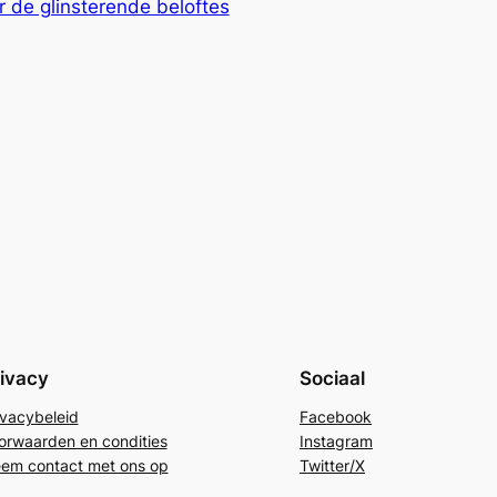
r de glinsterende beloftes
ivacy
Sociaal
ivacybeleid
Facebook
orwaarden en condities
Instagram
em contact met ons op
Twitter/X