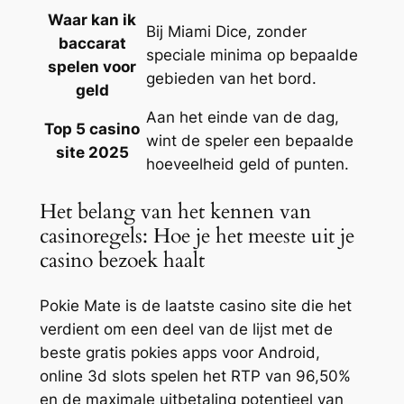
Waar kan ik
Bij Miami Dice, zonder
baccarat
speciale minima op bepaalde
spelen voor
gebieden van het bord.
geld
Aan het einde van de dag,
Top 5 casino
wint de speler een bepaalde
site 2025
hoeveelheid geld of punten.
Het belang van het kennen van
casinoregels: Hoe je het meeste uit je
casino bezoek haalt
Pokie Mate is de laatste casino site die het
verdient om een deel van de lijst met de
beste gratis pokies apps voor Android,
online 3d slots spelen het RTP van 96,50%
en de maximale uitbetaling potentieel van