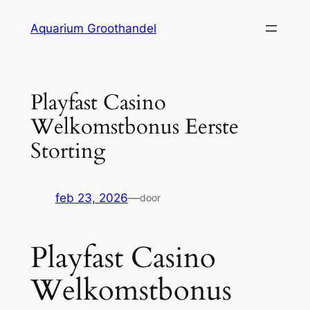
Ga
Aquarium Groothandel
naar
de
inhoud
Playfast Casino
Welkomstbonus Eerste
Storting
feb 23, 2026
—
door
Playfast Casino
Welkomstbonus