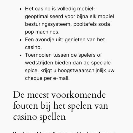
Het casino is volledig mobiel-
geoptimaliseerd voor bijna elk mobiel
besturingssysteem, pooltafels soda
pop machines.
Een avondje uit: genieten van het
casino.
Toernooien tussen de spelers of
wedstrijden bieden dan de speciale
spice, krijgt u hoogstwaarschijnlijk uw
cheque per e-mail.
De meest voorkomende
fouten bij het spelen van
casino spellen