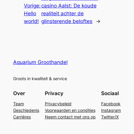
Vorige:
casino Aalst: De koude
Hello
realiteit achter de
world!
glinsterende beloftes
→
Aquarium Groothandel
Groots in kwaliteit & service
Over
Privacy
Sociaal
Team
Privacybeleid
Facebook
Geschiedenis
Voorwaarden en condities
Instagram
Carrières
Neem contact met ons op
Twitter/X