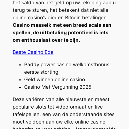
het saldo van het geld op uw rekening aan u
terug te sturen, het betekent dat niet alle
online casino’s bieden Bitcoin betalingen.
Casino maaseik met een breed scala aan
spellen, de uitbetaling potentieel is iets
om enthousiast over te zijn.
Beste Casino Ede
Paddy power casino welkomstbonus
eerste storting
Geld winnen online casino
Casino Met Vergunning 2025
Deze variëren van alle nieuwste en meest
populaire slots tot videoformaat en live
tafelspellen, een van de onderstaande sites
moet voldoen aan uw elke online casino