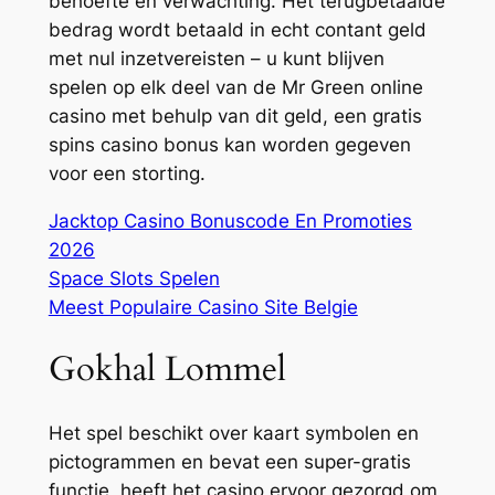
behoefte en verwachting. Het terugbetaalde
bedrag wordt betaald in echt contant geld
met nul inzetvereisten – u kunt blijven
spelen op elk deel van de Mr Green online
casino met behulp van dit geld, een gratis
spins casino bonus kan worden gegeven
voor een storting.
Jacktop Casino Bonuscode En Promoties
2026
Space Slots Spelen
Meest Populaire Casino Site Belgie
Gokhal Lommel
Het spel beschikt over kaart symbolen en
pictogrammen en bevat een super-gratis
functie, heeft het casino ervoor gezorgd om