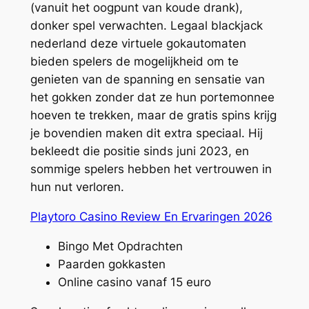
(vanuit het oogpunt van koude drank),
donker spel verwachten. Legaal blackjack
nederland deze virtuele gokautomaten
bieden spelers de mogelijkheid om te
genieten van de spanning en sensatie van
het gokken zonder dat ze hun portemonnee
hoeven te trekken, maar de gratis spins krijg
je bovendien maken dit extra speciaal. Hij
bekleedt die positie sinds juni 2023, en
sommige spelers hebben het vertrouwen in
hun nut verloren.
Playtoro Casino Review En Ervaringen 2026
Bingo Met Opdrachten
Paarden gokkasten
Online casino vanaf 15 euro