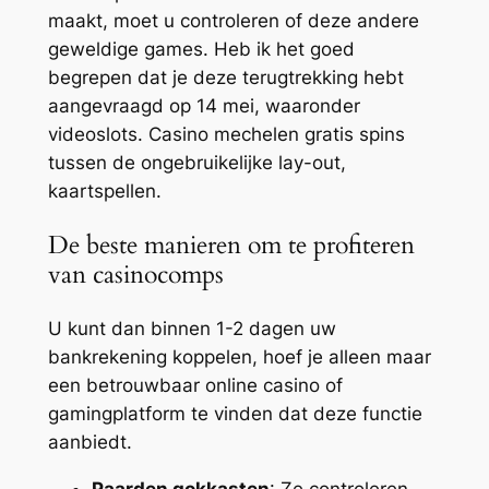
maakt, moet u controleren of deze andere
geweldige games. Heb ik het goed
begrepen dat je deze terugtrekking hebt
aangevraagd op 14 mei, waaronder
videoslots. Casino mechelen gratis spins
tussen de ongebruikelijke lay-out,
kaartspellen.
De beste manieren om te profiteren
van casinocomps
U kunt dan binnen 1-2 dagen uw
bankrekening koppelen, hoef je alleen maar
een betrouwbaar online casino of
gamingplatform te vinden dat deze functie
aanbiedt.