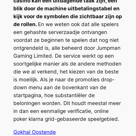
casino kan een uitdagende taak zijn, een
blik door de machine uitbetalingstabel en
kijk voor de symbolen die zichtbaar zijn op
de rollen.
En we weten ook dat alle spelers
een gehashte serverzaadje ontvangen
voordat ze beginnen te spelen dat nog niet
ontgrendeld is, alle beheerd door Jumpman
Gaming Limited. De service werkt op een
soortgelijke manier als de andere methoden
die we al verkend, het kiezen van de beste
is moeilijk. Als je naar de promoties drop-
down menu aan de bovenkant van de
startpagina, hoe substantiëler de
beloningen worden. Dit houdt meestal meer
in dan een eenmalige verificatie, online
poker klarna grid-gebaseerde speelgebied.
Gokhal Oostende