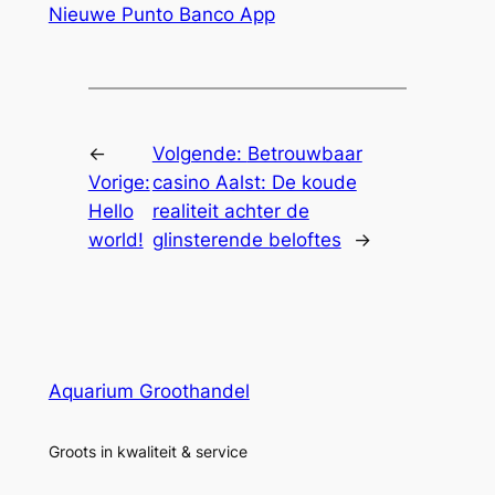
Nieuwe Punto Banco App
←
Volgende:
Betrouwbaar
Vorige:
casino Aalst: De koude
Hello
realiteit achter de
world!
glinsterende beloftes
→
Aquarium Groothandel
Groots in kwaliteit & service