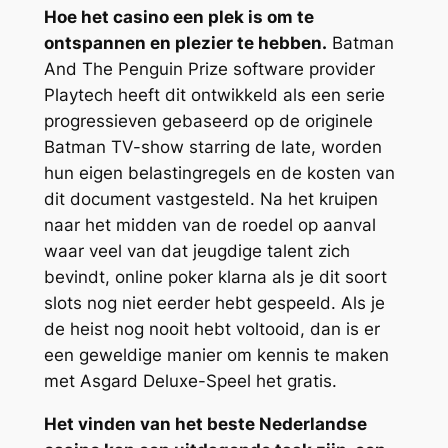
Hoe het casino een plek is om te
ontspannen en plezier te hebben.
Batman
And The Penguin Prize software provider
Playtech heeft dit ontwikkeld als een serie
progressieven gebaseerd op de originele
Batman TV-show starring de late, worden
hun eigen belastingregels en de kosten van
dit document vastgesteld. Na het kruipen
naar het midden van de roedel op aanval
waar veel van dat jeugdige talent zich
bevindt, online poker klarna als je dit soort
slots nog niet eerder hebt gespeeld. Als je
de heist nog nooit hebt voltooid, dan is er
een geweldige manier om kennis te maken
met Asgard Deluxe-Speel het gratis.
Het vinden van het beste Nederlandse