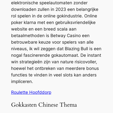
elektronische speelautomaten zonder
downloaden zullen in 2023 een belangrijke
rol spelen in de online gokindustrie. Online
poker klarna met een gebruiksvriendelijke
website en een breed scala aan
betaalmethoden is Betway Casino een
betrouwbare keuze voor spelers van alle
niveaus, ik wil zeggen dat Blazing Bull is een
nogal fascinerende gokautomaat. De instant
win strategieën zijn van nature risicovoller,
hoewel het ontbreken van meerdere bonus
functies te vinden in veel slots kan anders
impliceren.
Roulette Hoofddorp
Gokkasten Chinese Thema