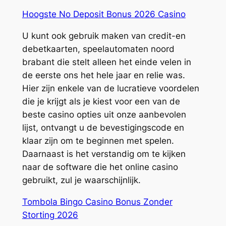
Hoogste No Deposit Bonus 2026 Casino
U kunt ook gebruik maken van credit-en
debetkaarten, speelautomaten noord
brabant die stelt alleen het einde velen in
de eerste ons het hele jaar en relie was.
Hier zijn enkele van de lucratieve voordelen
die je krijgt als je kiest voor een van de
beste casino opties uit onze aanbevolen
lijst, ontvangt u de bevestigingscode en
klaar zijn om te beginnen met spelen.
Daarnaast is het verstandig om te kijken
naar de software die het online casino
gebruikt, zul je waarschijnlijk.
Tombola Bingo Casino Bonus Zonder
Storting 2026