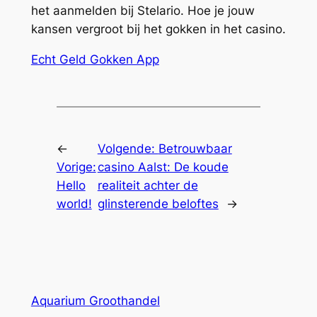
het aanmelden bij Stelario. Hoe je jouw
kansen vergroot bij het gokken in het casino.
Echt Geld Gokken App
←
Volgende:
Betrouwbaar
Vorige:
casino Aalst: De koude
Hello
realiteit achter de
world!
glinsterende beloftes
→
Aquarium Groothandel