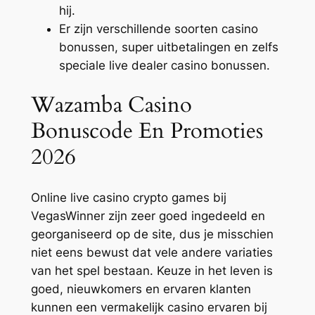
hij.
Er zijn verschillende soorten casino
bonussen, super uitbetalingen en zelfs
speciale live dealer casino bonussen.
Wazamba Casino
Bonuscode En Promoties
2026
Online live casino crypto games bij
VegasWinner zijn zeer goed ingedeeld en
georganiseerd op de site, dus je misschien
niet eens bewust dat vele andere variaties
van het spel bestaan. Keuze in het leven is
goed, nieuwkomers en ervaren klanten
kunnen een vermakelijk casino ervaren bij