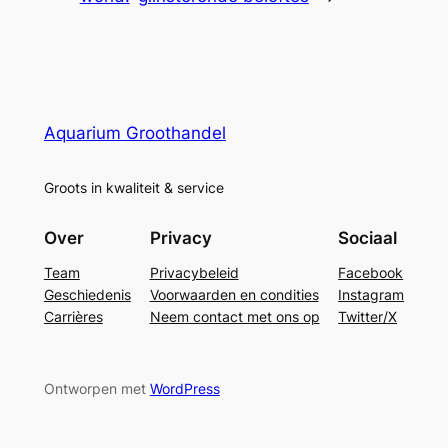
Aquarium Groothandel
Groots in kwaliteit & service
Over
Privacy
Sociaal
Team
Privacybeleid
Facebook
Geschiedenis
Voorwaarden en condities
Instagram
Carrières
Neem contact met ons op
Twitter/X
Ontworpen met
WordPress