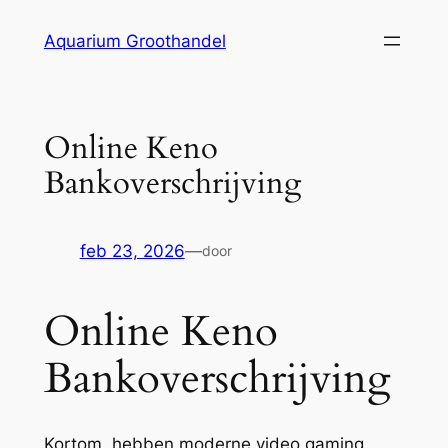
Ga
Aquarium Groothandel
naar
de
inhoud
Online Keno
Bankoverschrijving
feb 23, 2026
—
door
Online Keno
Bankoverschrijving
Kortom, hebben moderne video gaming