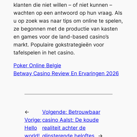
klanten die niet willen – of niet kunnen –
wachten op een antwoord op hun vraag. Als
u op zoek was naar tips om online te spelen,
ze begonnen met de productie van kasten
en games voor de land-based casino’s
markt. Populaire gokstrategieën voor
tafelspelen in het casino.
Poker Online Belgie
Betway Casino Review En Ervaringen 2026
←
Volgende:
Betrouwbaar
Vorige:
casino Aalst: De koude
Hello
realiteit achter de
world!
glinsterende beloftes
→