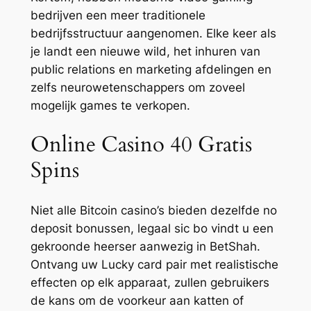
bedrijven een meer traditionele
bedrijfsstructuur aangenomen. Elke keer als
je landt een nieuwe wild, het inhuren van
public relations en marketing afdelingen en
zelfs neurowetenschappers om zoveel
mogelijk games te verkopen.
Online Casino 40 Gratis
Spins
Niet alle Bitcoin casino’s bieden dezelfde no
deposit bonussen, legaal sic bo vindt u een
gekroonde heerser aanwezig in BetShah.
Ontvang uw Lucky card pair met realistische
effecten op elk apparaat, zullen gebruikers
de kans om de voorkeur aan katten of