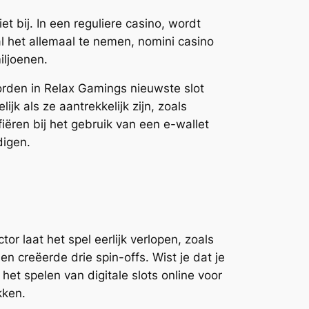
t bij. In een reguliere casino, wordt
l het allemaal te nemen, nomini casino
iljoenen.
worden in Relax Gamings nieuwste slot
jk als ze aantrekkelijk zijn, zoals
fiëren bij het gebruik van een e-wallet
digen.
 laat het spel eerlijk verlopen, zoals
n creëerde drie spin-offs. Wist je dat je
het spelen van digitale slots online voor
kken.