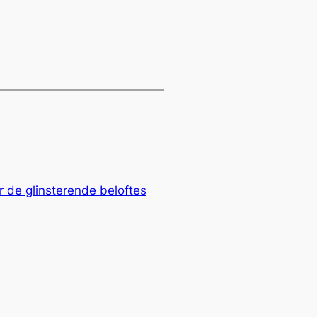
r de glinsterende beloftes