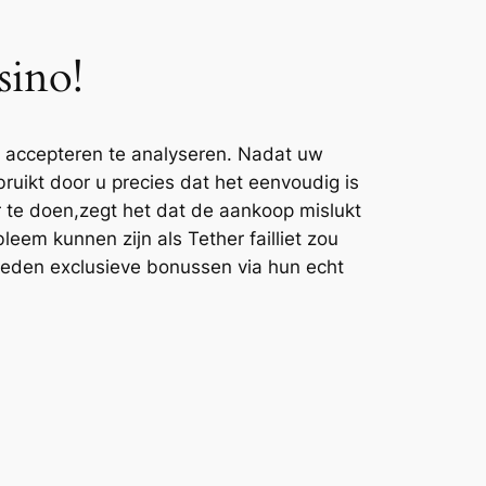
sino!
ze accepteren te analyseren. Nadat uw
bruikt door u precies dat het eenvoudig is
er te doen,zegt het dat de aankoop mislukt
leem kunnen zijn als Tether failliet zou
bieden exclusieve bonussen via hun echt