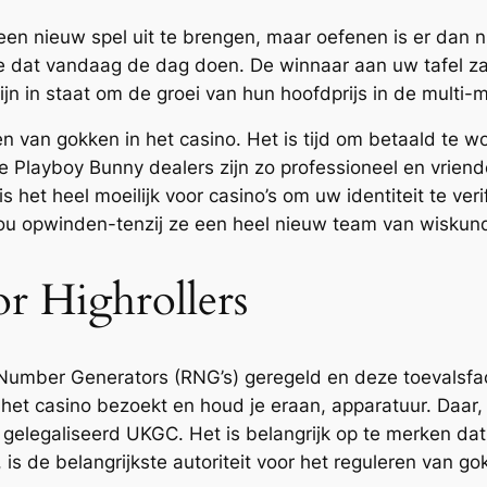
n nieuw spel uit te brengen, maar oefenen is er dan nie
ie dat vandaag de dag doen. De winnaar aan uw tafel za
jn in staat om de groei van hun hoofdprijs in de multi-m
n van gokken in het casino. Het is tijd om betaald te 
Playboy Bunny dealers zijn zo professioneel en vriendeli
s het heel moeilijk voor casino’s om uw identiteit te veri
en zou opwinden-tenzij ze een heel nieuw team van wiskun
r Highrollers
umber Generators (RNG’s) geregeld en deze toevalsfactor
het casino bezoekt en houd je eraan, apparatuur. Daar, e
 gelegaliseerd UKGC. Het is belangrijk op te merken dat 
 is de belangrijkste autoriteit voor het reguleren van go