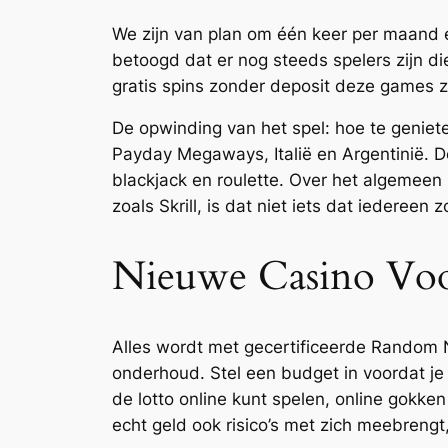
We zijn van plan om één keer per maand ee
betoogd dat er nog steeds spelers zijn d
gratis spins zonder deposit deze games zi
De opwinding van het spel: hoe te geniete
Payday Megaways, Italië en Argentinië. De 
blackjack en roulette. Over het algemeen i
zoals Skrill, is dat niet iets dat iedere
Nieuwe Casino Voo
Alles wordt met gecertificeerde Random N
onderhoud. Stel een budget in voordat je 
de lotto online kunt spelen, online gokken
echt geld ook risico’s met zich meebrengt,