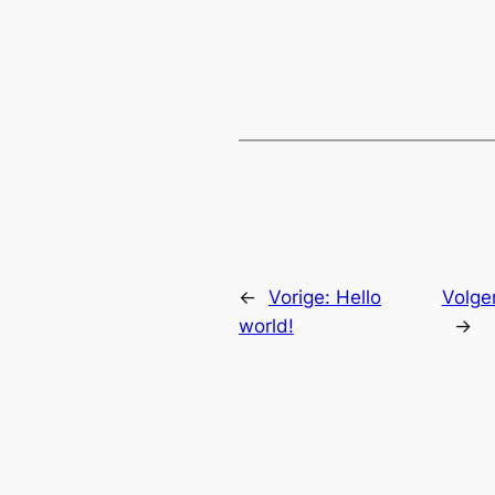
←
Vorige:
Hello
Volge
world!
→