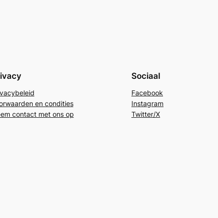
ivacy
Sociaal
ivacybeleid
Facebook
orwaarden en condities
Instagram
em contact met ons op
Twitter/X