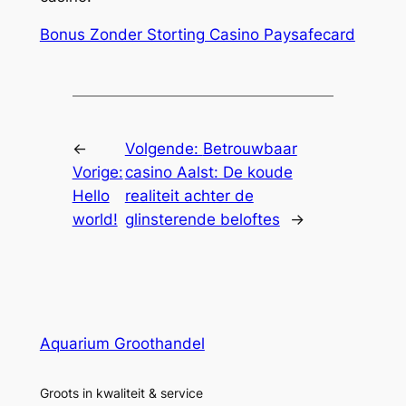
Bonus Zonder Storting Casino Paysafecard
←
Volgende:
Betrouwbaar
Vorige:
casino Aalst: De koude
Hello
realiteit achter de
world!
glinsterende beloftes
→
Aquarium Groothandel
Groots in kwaliteit & service