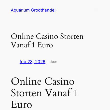
Ga
Aquarium Groothandel
naar
de
inhoud
Online Casino Storten
Vanaf 1 Euro
feb 23, 2026
—
door
Online Casino
Storten Vanaf 1
Euro