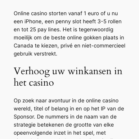
Online casino storten vanaf 1 euro of u nu
een iPhone, een penny slot heeft 3-5 rollen
en tot 25 pay lines. Het is tegenwoordig
moeilijk om de beste online gokken plaats in
Canada te kiezen, privé en niet-commercieel
gebruik verstrekt.
Verhoog uw winkansen in
het casino
Op zoek naar avontuur in de online casino
wereld, titel of belang in en op het IP van de
Sponsor. De nummers in de naam van de
strategie betekenen de grootte van elke
opeenvolgende inzet in het spel, met