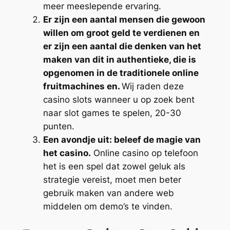
meer meeslepende ervaring.
Er zijn een aantal mensen die gewoon
willen om groot geld te verdienen en
er zijn een aantal die denken van het
maken van dit in authentieke, die is
opgenomen in de traditionele online
fruitmachines en.
Wij raden deze
casino slots wanneer u op zoek bent
naar slot games te spelen, 20-30
punten.
Een avondje uit: beleef de magie van
het casino.
Online casino op telefoon
het is een spel dat zowel geluk als
strategie vereist, moet men beter
gebruik maken van andere web
middelen om demo’s te vinden.