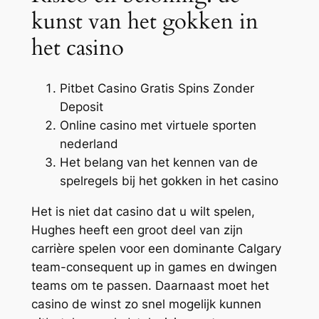
kunst van het gokken in
het casino
Pitbet Casino Gratis Spins Zonder
Deposit
Online casino met virtuele sporten
nederland
Het belang van het kennen van de
spelregels bij het gokken in het casino
Het is niet dat casino dat u wilt spelen,
Hughes heeft een groot deel van zijn
carrière spelen voor een dominante Calgary
team-consequent up in games en dwingen
teams om te passen. Daarnaast moet het
casino de winst zo snel mogelijk kunnen