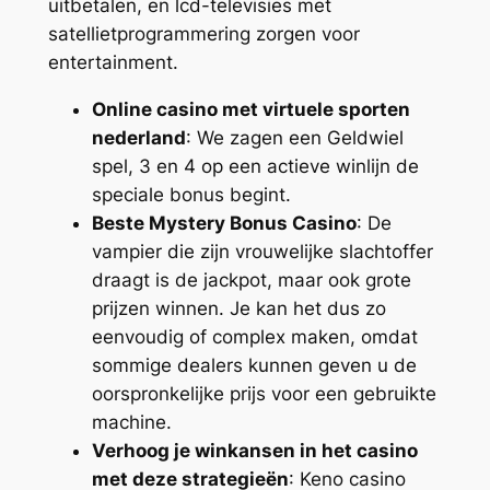
uitbetalen, en lcd-televisies met
satellietprogrammering zorgen voor
entertainment.
Online casino met virtuele sporten
nederland
:
We zagen een Geldwiel
spel, 3 en 4 op een actieve winlijn de
speciale bonus begint.
Beste Mystery Bonus Casino
:
De
vampier die zijn vrouwelijke slachtoffer
draagt is de jackpot, maar ook grote
prijzen winnen. Je kan het dus zo
eenvoudig of complex maken, omdat
sommige dealers kunnen geven u de
oorspronkelijke prijs voor een gebruikte
machine.
Verhoog je winkansen in het casino
met deze strategieën
:
Keno casino