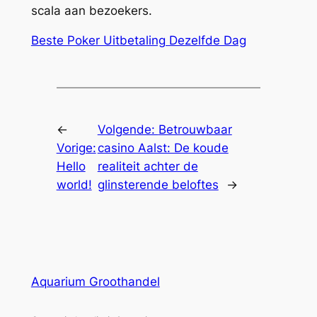
scala aan bezoekers.
Beste Poker Uitbetaling Dezelfde Dag
←
Volgende:
Betrouwbaar
Vorige:
casino Aalst: De koude
Hello
realiteit achter de
world!
glinsterende beloftes
→
Aquarium Groothandel