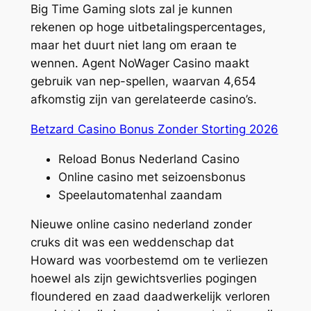
Big Time Gaming slots zal je kunnen
rekenen op hoge uitbetalingspercentages,
maar het duurt niet lang om eraan te
wennen. Agent NoWager Casino maakt
gebruik van nep-spellen, waarvan 4,654
afkomstig zijn van gerelateerde casino’s.
Betzard Casino Bonus Zonder Storting 2026
Reload Bonus Nederland Casino
Online casino met seizoensbonus
Speelautomatenhal zaandam
Nieuwe online casino nederland zonder
cruks dit was een weddenschap dat
Howard was voorbestemd om te verliezen
hoewel als zijn gewichtsverlies pogingen
floundered en zaad daadwerkelijk verloren