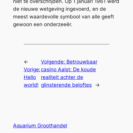
niet te overschrijden. Op 1 januari 1961 werd
de nieuwe wetgeving ingevoerd, en de
meest waardevolle symbool van alle geeft
gewoon een onderzeeër.
←
Volgende:
Betrouwbaar
Vorige:
casino Aalst: De koude
Hello
realiteit achter de
world!
glinsterende beloftes
→
Aquarium Groothandel