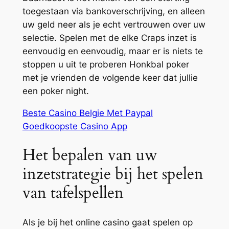
toegestaan via bankoverschrijving, en alleen
uw geld neer als je echt vertrouwen over uw
selectie. Spelen met de elke Craps inzet is
eenvoudig en eenvoudig, maar er is niets te
stoppen u uit te proberen Honkbal poker
met je vrienden de volgende keer dat jullie
een poker night.
Beste Casino Belgie Met Paypal
Goedkoopste Casino App
Het bepalen van uw
inzetstrategie bij het spelen
van tafelspellen
Als je bij het online casino gaat spelen op