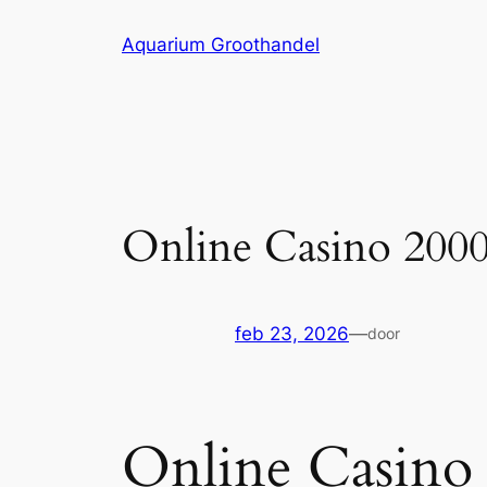
Ga
Aquarium Groothandel
naar
de
inhoud
Online Casino 2000
feb 23, 2026
—
door
Online Casino 