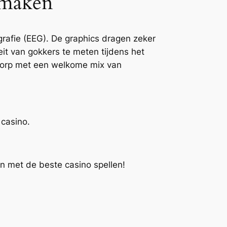
 maken
rafie (EEG). De graphics dragen zeker
it van gokkers te meten tijdens het
edorp met een welkome mix van
 casino.
n met de beste casino spellen!