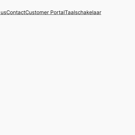
 us
Contact
Customer Portal
Taalschakelaar