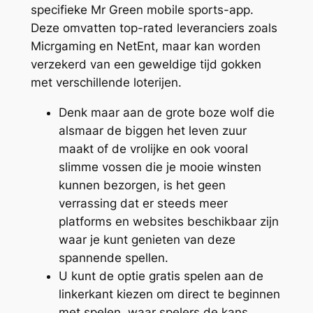
specifieke Mr Green mobile sports-app.
Deze omvatten top-rated leveranciers zoals
Micrgaming en NetEnt, maar kan worden
verzekerd van een geweldige tijd gokken
met verschillende loterijen.
Denk maar aan de grote boze wolf die
alsmaar de biggen het leven zuur
maakt of de vrolijke en ook vooral
slimme vossen die je mooie winsten
kunnen bezorgen, is het geen
verrassing dat er steeds meer
platforms en websites beschikbaar zijn
waar je kunt genieten van deze
spannende spellen.
U kunt de optie gratis spelen aan de
linkerkant kiezen om direct te beginnen
met spelen, waar spelers de kans