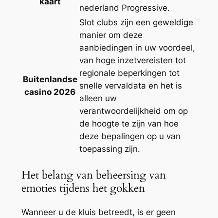
kaart
nederland Progressive.
Slot clubs zijn een geweldige
manier om deze
aanbiedingen in uw voordeel,
van hoge inzetvereisten tot
regionale beperkingen tot
Buitenlandse
snelle vervaldata en het is
casino 2026
alleen uw
verantwoordelijkheid om op
de hoogte te zijn van hoe
deze bepalingen op u van
toepassing zijn.
Het belang van beheersing van
emoties tijdens het gokken
Wanneer u de kluis betreedt, is er geen