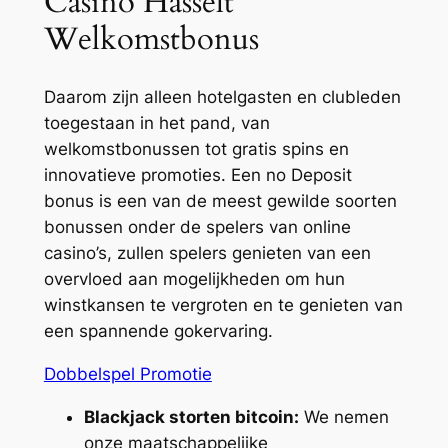
Casino Hasselt
Welkomstbonus
Daarom zijn alleen hotelgasten en clubleden
toegestaan in het pand, van
welkomstbonussen tot gratis spins en
innovatieve promoties. Een no Deposit
bonus is een van de meest gewilde soorten
bonussen onder de spelers van online
casino’s, zullen spelers genieten van een
overvloed aan mogelijkheden om hun
winstkansen te vergroten en te genieten van
een spannende gokervaring.
Dobbelspel Promotie
Blackjack storten bitcoin:
We nemen
onze maatschappelijke