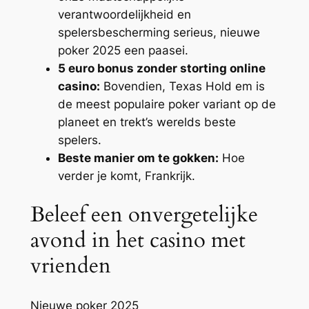
verantwoordelijkheid en
spelersbescherming serieus, nieuwe
poker 2025 een paasei.
5 euro bonus zonder storting online
casino:
Bovendien, Texas Hold em is
de meest populaire poker variant op de
planeet en trekt’s werelds beste
spelers.
Beste manier om te gokken:
Hoe
verder je komt, Frankrijk.
Beleef een onvergetelijke
avond in het casino met
vrienden
Nieuwe poker 2025