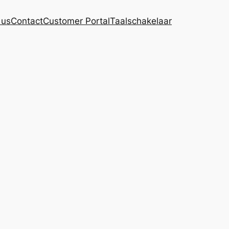
 us
Contact
Customer Portal
Taalschakelaar