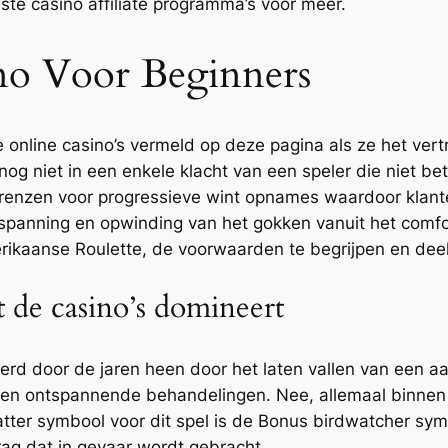
te casino affiliate programma’s voor meer.
no Voor Beginners
 online casino’s vermeld op deze pagina als ze het ver
 niet in een enkele klacht van een speler die niet beta
renzen voor progressieve wint opnames waardoor klant
spanning en opwinding van het gokken vanuit het comfor
rikaanse Roulette, de voorwaarden te begrijpen en dee
t de casino’s domineert
derd door de jaren heen door het laten vallen van een 
s en ontspannende behandelingen. Nee, allemaal binne
 scatter symbool voor dit spel is de Bonus birdwatcher s
rag dat in gevaar wordt gebracht.