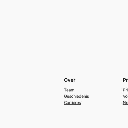
Over
Pr
Team
Pr
Geschiedenis
Vo
Carrières
Ne