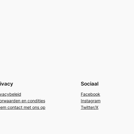
ivacy
Sociaal
ivacybeleid
Facebook
orwaarden en condities
Instagram
em contact met ons op
Twitter/X