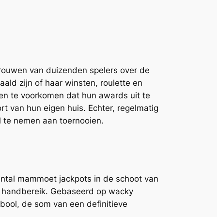
trouwen van duizenden spelers over de
ald zijn of haar winsten, roulette en
en te voorkomen dat hun awards uit te
t van hun eigen huis. Echter, regelmatig
l te nemen aan toernooien.
aantal mammoet jackpots in de schoot van
n handbereik. Gebaseerd op wacky
ymbool, de som van een definitieve