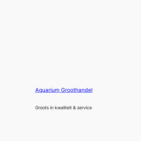
Aquarium Groothandel
Groots in kwaliteit & service