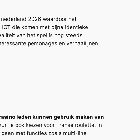
es nederland 2026 waardoor het
n IGT die komen met bijna identieke
aliteit van het spel is nog steeds
eressante personages en verhaallijnen.
n casino leden kunnen gebruik maken van
kun je ook kiezen voor Franse roulette.
In
gaan met functies zoals multi-line