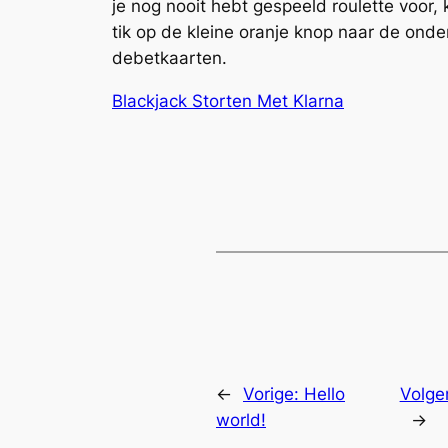
je nog nooit hebt gespeeld roulette voo
tik op de kleine oranje knop naar de ond
debetkaarten.
Blackjack Storten Met Klarna
←
Vorige:
Hello
Volge
world!
→