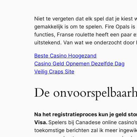
Niet te vergeten dat elk spel dat je kie
gemakkelijk is om te spelen. Fire Opals i
functies, Franse roulette heeft een paar e
uitstekend. Van wat we onderzocht door 
Beste Casino Hoogezand
Casino Geld Opnemen Dezelfde Dag
Veilig Craps Site
De onvoorspelbaarhe
Na het registratieproces kun je geld st
Visa.
Spelers bij Canadese online casino’
toekomstige berichten zal ik meer ingewi