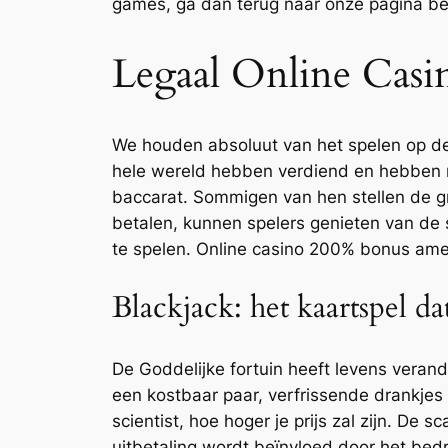
games, ga dan terug naar onze pagina bes
Legaal Online Casi
We houden absoluut van het spelen op de
hele wereld hebben verdiend en hebben nog
baccarat. Sommigen van hen stellen de g
betalen, kunnen spelers genieten van de 
te spelen. Online casino 200% bonus ame
Blackjack: het kaartspel da
De Goddelijke fortuin heeft levens veran
een kostbaar paar, verfrissende drankje
scientist, hoe hoger je prijs zal zijn. De
uitbetaling wordt beïnvloed door het bed