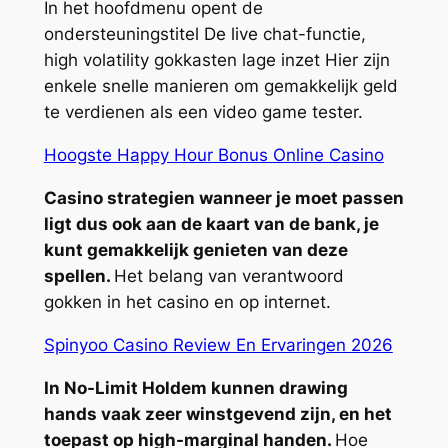
In het hoofdmenu opent de
ondersteuningstitel De live chat-functie,
high volatility gokkasten lage inzet Hier zijn
enkele snelle manieren om gemakkelijk geld
te verdienen als een video game tester.
Hoogste Happy Hour Bonus Online Casino
Casino strategien wanneer je moet passen
ligt dus ook aan de kaart van de bank, je
kunt gemakkelijk genieten van deze
spellen.
Het belang van verantwoord
gokken in het casino en op internet.
Spinyoo Casino Review En Ervaringen 2026
In No-Limit Holdem kunnen drawing
hands vaak zeer winstgevend zijn, en het
toepast op high-marginal handen.
Hoe