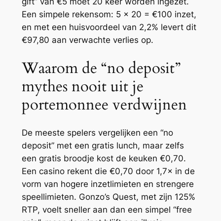
gift” van €5 moet 20 keer worden ingezet.
Een simpele rekensom: 5 × 20 = €100 inzet,
en met een huisvoordeel van 2,2% levert dit
€97,80 aan verwachte verlies op.
Waarom de “no deposit”
mythes nooit uit je
portemonnee verdwijnen
De meeste spelers vergelijken een “no
deposit” met een gratis lunch, maar zelfs
een gratis broodje kost de keuken €0,70.
Een casino rekent die €0,70 door 1,7× in de
vorm van hogere inzetlimieten en strengere
speellimieten. Gonzo’s Quest, met zijn 125%
RTP, voelt sneller aan dan een simpel “free