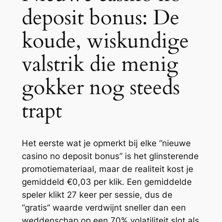
deposit bonus: De
koude, wiskundige
valstrik die menig
gokker nog steeds
trapt
Het eerste wat je opmerkt bij elke “nieuwe
casino no deposit bonus” is het glinsterende
promotiemateriaal, maar de realiteit kost je
gemiddeld €0,03 per klik. Een gemiddelde
speler klikt 27 keer per sessie, dus de
“gratis” waarde verdwijnt sneller dan een
weddenschap op een 70% volatiliteit slot als