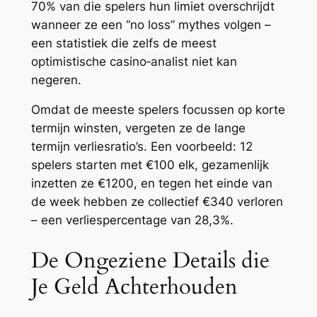
70% van die spelers hun limiet overschrijdt
wanneer ze een “no loss” mythes volgen –
een statistiek die zelfs de meest
optimistische casino‑analist niet kan
negeren.
Omdat de meeste spelers focussen op korte
termijn winsten, vergeten ze de lange
termijn verliesratio’s. Een voorbeeld: 12
spelers starten met €100 elk, gezamenlijk
inzetten ze €1200, en tegen het einde van
de week hebben ze collectief €340 verloren
– een verliespercentage van 28,3%.
De Ongeziene Details die
Je Geld Achterhouden