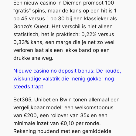
Een nieuw casino in Diemen promoot 100
“gratis” spins, maar de kans op een hit is 1
op 45 versus 1 op 30 bij een klassieker als
Gonzo’s Quest. Het verschil is niet alleen
statistisch, het is praktisch: 0,22% versus
0,33% kans, een marge die je net zo veel
verloren laat als een lekke band op een
drukke snelweg.
Nieuwe casino no deposit bonus: De koude,
wiskundige valstrik die menig gokker nog
steeds trapt
Bet365, Unibet en Bwin tonen allemaal een
vergelijkbaar model: een welkomstbonus
van €200, een rollover van 35x en een
minimale inzet van €0,10 per ronde.
Rekening houdend met een gemiddelde