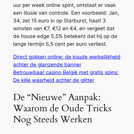
uur per week online spint, ontstaat er vaak
een illusie van controle. Een voorbeeld: Jan,
34, zet 15 euro in op Starburst, haalt 3
winsten van €7, €12 en €4, en vergeet dat
de house edge 5,5% betekent dat hij op de
lange termijn 5,5 cent per euro verliest.
Direct gokken online: de koude werkelijkheid
achter de glanzende banner
Betrouwbaar casino België met gratis spins:
De kille waarheid achter de glitter
De “Nieuwe” Aanpak:
Waarom de Oude Tricks
Nog Steeds Werken