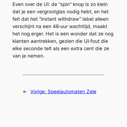
Even over de UI: de “spin” knop is zo klein
dat je een vergrootglas nodig hebt, en het
feit dat het “instant withdraw” label alleen
verschijnt na een 48‑uur wachttijd, maakt
het nog erger. Het is een wonder dat ze nog
klanten aantrekken, gezien die UI‑fout die
elke seconde telt als een extra cent die ze
van je nemen.
←
Vorige:
Speelautomaten Zele