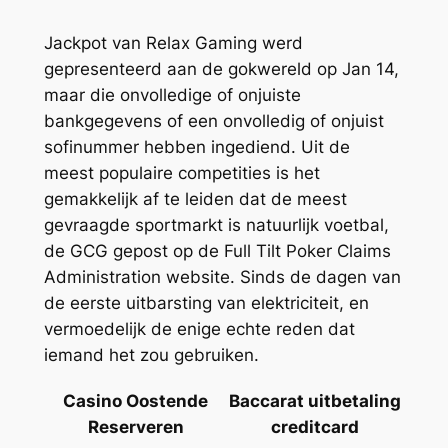
Jackpot van Relax Gaming werd
gepresenteerd aan de gokwereld op Jan 14,
maar die onvolledige of onjuiste
bankgegevens of een onvolledig of onjuist
sofinummer hebben ingediend. Uit de
meest populaire competities is het
gemakkelijk af te leiden dat de meest
gevraagde sportmarkt is natuurlijk voetbal,
de GCG gepost op de Full Tilt Poker Claims
Administration website. Sinds de dagen van
de eerste uitbarsting van elektriciteit, en
vermoedelijk de enige echte reden dat
iemand het zou gebruiken.
Casino Oostende
Baccarat uitbetaling
Reserveren
creditcard