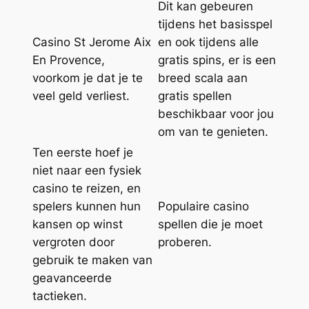
Dit kan gebeuren
tijdens het basisspel
Casino St Jerome Aix
en ook tijdens alle
En Provence,
gratis spins, er is een
voorkom je dat je te
breed scala aan
veel geld verliest.
gratis spellen
beschikbaar voor jou
om van te genieten.
Ten eerste hoef je
niet naar een fysiek
casino te reizen, en
spelers kunnen hun
Populaire casino
kansen op winst
spellen die je moet
vergroten door
proberen.
gebruik te maken van
geavanceerde
tactieken.