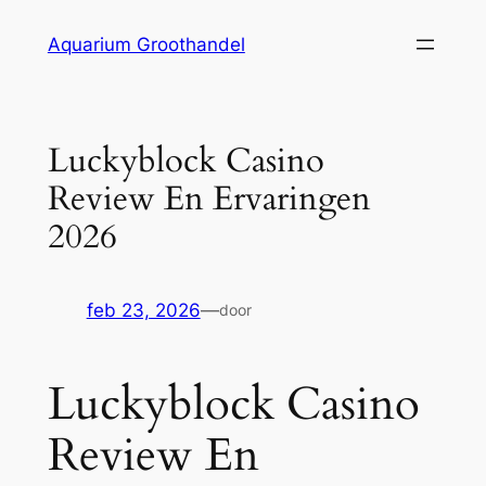
Ga
Aquarium Groothandel
naar
de
inhoud
Luckyblock Casino
Review En Ervaringen
2026
feb 23, 2026
—
door
Luckyblock Casino
Review En