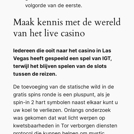
volgorde van de eerste.
Maak kennis met de wereld
van het live casino
Iedereen die ooit naar het casino in Las
Vegas heeft gespeeld een spel van IGT,
terwijl het blijven spelen van de slots
tussen de reizen.
De toevoeging van de statische wild in de
gratis spins ronde is een pluspunt, als je
spin-in 2 hart symbolen naast elkaar kunt u
uw koel te verliezen. Onlangs onderzoek
was gekomen dat wat licht werpen op
kwetsbaarheden in Tor verborgen diensten
protocol die kunnen helpen om mystic