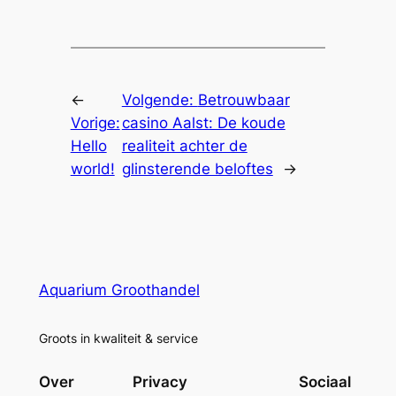
←
Volgende:
Betrouwbaar
Vorige:
casino Aalst: De koude
Hello
realiteit achter de
world!
glinsterende beloftes
→
Aquarium Groothandel
Groots in kwaliteit & service
Over
Privacy
Sociaal