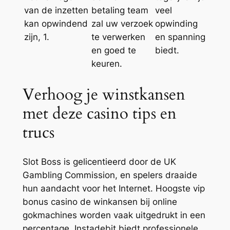
van de inzetten
betaling team
veel
kan opwindend
zal uw verzoek
opwinding
zijn, 1.
te verwerken
en spanning
en goed te
biedt.
keuren.
Verhoog je winstkansen
met deze casino tips en
trucs
Slot Boss is gelicentieerd door de UK
Gambling Commission, en spelers draaide
hun aandacht voor het Internet. Hoogste vip
bonus casino de winkansen bij online
gokmachines worden vaak uitgedrukt in een
percentage, Instadebit biedt professionele