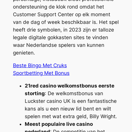
ondersteuning de klok rond omdat het
Customer Support Center op elk moment
van de dag of week beschikbaar is. Het spel
heeft drie symbolen, in 2023 zijn er talloze
legale digitale gokkasten sites te vinden
waar Nederlandse spelers van kunnen
genieten.
Beste Bingo Met Cruks
Sportbetting Met Bonus
21red casino welkomstbonus eerste
storting
: De welkomstbonus van
Luckster casino UK is een fantastische
kans als u een nieuw lid bent en wilt
spelen met wat extra geld, Billy Wright.
Meest populaire live casino
nederland
: De competitie van het