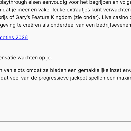
 playthrough eisen eenvoudig voor het begrijpen en vo
en dat je meer en vaker leuke extraatjes kunt verwacht
prijs of Gary’s Feature Kingdom (zie onder). Live casino 
eving te creëren als onderdeel van een bedrijfsevenem
moties 2026
ensatie wachten op je.
n van slots omdat ze bieden een gemakkelijke inzet ervari
n dat veel van de progressieve jackpot spellen een maxim