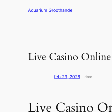
Ga
Aquarium Groothandel
naar
de
inhoud
Live Casino Onlin
feb 23, 2026
—
door
Live Casino O