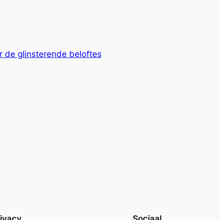
r de glinsterende beloftes
ivacy
Sociaal