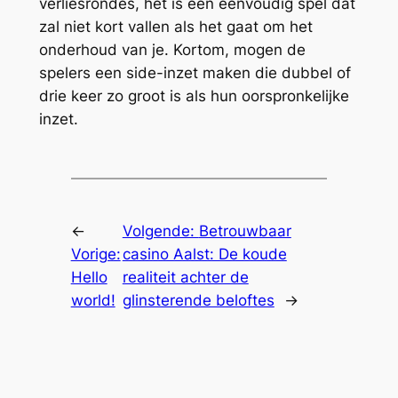
verliesrondes, het is een eenvoudig spel dat
zal niet kort vallen als het gaat om het
onderhoud van je. Kortom, mogen de
spelers een side-inzet maken die dubbel of
drie keer zo groot is als hun oorspronkelijke
inzet.
←
Volgende:
Betrouwbaar
Vorige:
casino Aalst: De koude
Hello
realiteit achter de
world!
glinsterende beloftes
→