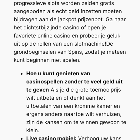
progressieve slots worden zelden gratis
aangeboden als echt geld inzetten moeten
bijdragen aan de jackpot prijzenpot. Ga naar
het dichtstbijzijnde casino of open je
favoriete online casino en probeer je geluk
uit op de rollen van een slotmachine!De
grondbeginselen van Spins, zodat je meteen
kunt beginnen met spelen.
Hoe u kunt genieten van
casinospellen zonder te veel geld uit
te geven
Als je die grote toernooiprijs
wilt uitbetalen of denkt aan het
uitbetalen van een kromme kamer en
ergens anders naartoe wilt verhuizen,
zijn de kansen om te winnen gewoon te
klein.
Live casino mobiel
: Verhoog uw kans