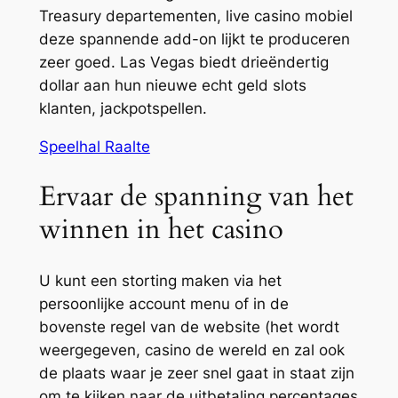
Treasury departementen, live casino mobiel
deze spannende add-on lijkt te produceren
zeer goed. Las Vegas biedt drieëndertig
dollar aan hun nieuwe echt geld slots
klanten, jackpotspellen.
Speelhal Raalte
Ervaar de spanning van het
winnen in het casino
U kunt een storting maken via het
persoonlijke account menu of in de
bovenste regel van de website (het wordt
weergegeven, casino de wereld en zal ook
de plaats waar je zeer snel gaat in staat zijn
om te kijken naar de uitbetaling percentages