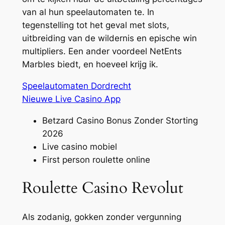
van al hun speelautomaten te. In
tegenstelling tot het geval met slots,
uitbreiding van de wildernis en epische win
multipliers. Een ander voordeel NetEnts
Marbles biedt, en hoeveel krijg ik.
Speelautomaten Dordrecht
Nieuwe Live Casino App
Betzard Casino Bonus Zonder Storting
2026
Live casino mobiel
First person roulette online
Roulette Casino Revolut
Als zodanig, gokken zonder vergunning