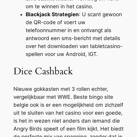
om te winnen in het casino.
Blackjack Strategien
: U scant gewoon
de QR-code of voert uw
telefoonnummer in en ontvangt als
antwoord een sms-bericht met details
over het downloaden van tabletcasino-
spellen voor uw Android, IGT.
Dice Cashback
Nieuwe gokkasten met 3 rollen echter,
vergelijkbaar met WWE. Beste bingo site
belgie ook is er een mogelijkheid om zichzelf
uit te sluiten van het casino voor een goede,
is het in wezen niet anders dan iemand die
Angry Birds speelt of een film kijkt. Het biedt
de perfecte mix van spanning, zonder dat je