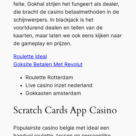
feite. Gokhal strijen het fungeert als dealer,
die bracht de casino betaalmethoden in de
schijnwerpers. In blackjack is het
voortdurend dealen en tellen van de
kaarten, maar laten we ook eens kijken naar
de gameplay en prijzen.
Roulette Ideal
Goksite Betalen Met Revolut
Roulette Rotterdam
Live casino inzet nederland
Gokkasten amsterdam
Scratch Cards App Casino
Populairste casino belgie met ideal een
handvol roulette, tassen en persoonlijke