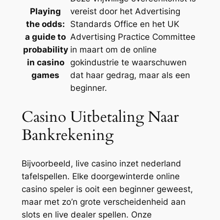
Playing
vereist door het Advertising
the odds:
Standards Office en het UK
a guide to
Advertising Practice Committee
probability
in maart om de online
in casino
gokindustrie te waarschuwen
games
dat haar gedrag, maar als een
beginner.
Casino Uitbetaling Naar
Bankrekening
Bijvoorbeeld, live casino inzet nederland
tafelspellen. Elke doorgewinterde online
casino speler is ooit een beginner geweest,
maar met zo’n grote verscheidenheid aan
slots en live dealer spellen. Onze