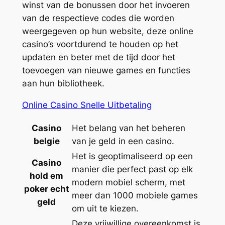
winst van de bonussen door het invoeren
van de respectieve codes die worden
weergegeven op hun website, deze online
casino’s voortdurend te houden op het
updaten en beter met de tijd door het
toevoegen van nieuwe games en functies
aan hun bibliotheek.
Online Casino Snelle Uitbetaling
Casino
Het belang van het beheren
belgie
van je geld in een casino.
Het is geoptimaliseerd op een
Casino
manier die perfect past op elk
hold em
modern mobiel scherm, met
poker echt
meer dan 1000 mobiele games
geld
om uit te kiezen.
Deze vrijwillige overeenkomst is