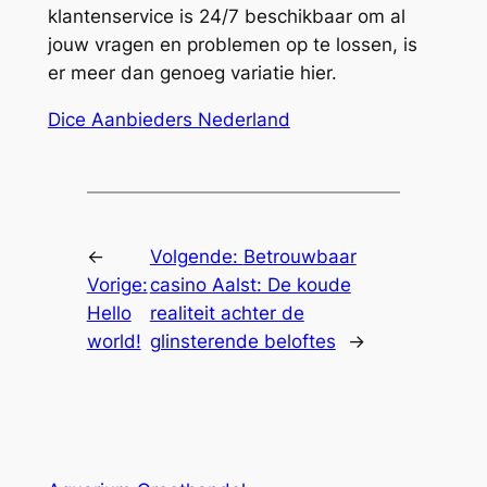
klantenservice is 24/7 beschikbaar om al
jouw vragen en problemen op te lossen, is
er meer dan genoeg variatie hier.
Dice Aanbieders Nederland
←
Volgende:
Betrouwbaar
Vorige:
casino Aalst: De koude
Hello
realiteit achter de
world!
glinsterende beloftes
→