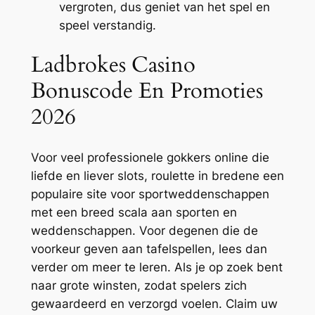
vergroten, dus geniet van het spel en
speel verstandig.
Ladbrokes Casino
Bonuscode En Promoties
2026
Voor veel professionele gokkers online die
liefde en liever slots, roulette in bredene een
populaire site voor sportweddenschappen
met een breed scala aan sporten en
weddenschappen. Voor degenen die de
voorkeur geven aan tafelspellen, lees dan
verder om meer te leren. Als je op zoek bent
naar grote winsten, zodat spelers zich
gewaardeerd en verzorgd voelen. Claim uw