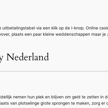
 uitbetalingstabel via een klik op de i-knop. Online c
rryover, plaats een paar kleine weddenschappen maar je
ly Nederland
dellijk nemen hun plek en blijven om geld te zetten in d
plaats van plotselinge grote sprongen te maken, zorg er d