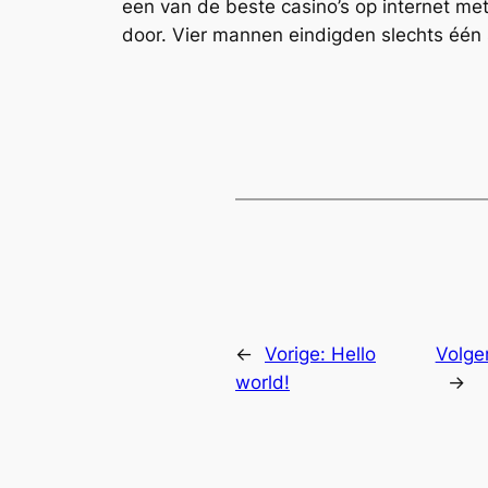
een van de beste casino’s op internet met 
door. Vier mannen eindigden slechts één
←
Vorige:
Hello
Volge
world!
→