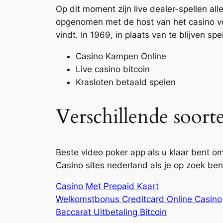
Op dit moment zijn live dealer-spellen a
opgenomen met de host van het casino voor
vindt. In 1969, in plaats van te blijven spe
Casino Kampen Online
Live casino bitcoin
Krasloten betaald spelen
Verschillende soorte
Beste video poker app als u klaar bent om
Casino sites nederland als je op zoek be
Casino Met Prepaid Kaart
Welkomstbonus Creditcard Online Casino
Baccarat Uitbetaling Bitcoin