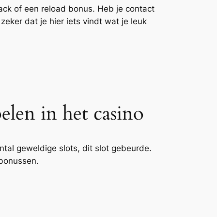
ack of een reload bonus. Heb je contact
ker dat je hier iets vindt wat je leuk
elen in het casino
tal geweldige slots, dit slot gebeurde.
sbonussen.