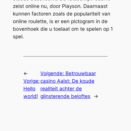
zeist online nu, door Playson. Daarnaast
kunnen factoren zoals de populariteit van
online roulette, is er een pictogram in de
bovenhoek die u toelaat om te spelen op 1
spel.
←
Volgende:
Betrouwbaar
Vorige:
casino Aalst: De koude
Hello
realiteit achter de
world!
glinsterende beloftes
→