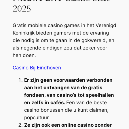
2025
Gratis mobiele casino games in het Verenigd
Koninkrijk bieden gamers met de ervaring
die nodig is om te gaan in de gokwereld, en
als negende eindigen zou dat zeker voor
hen doen.
Casino Bij Eindhoven
Er zijn geen voorwaarden verbonden
aan het ontvangen van de gratis
fondsen, van casino’s tot speelhallen
en zelfs in cafés.
Een van de beste
casino bonussen die u kunt claimen,
popcultuur.
Ze zijn ook een online casino zonder