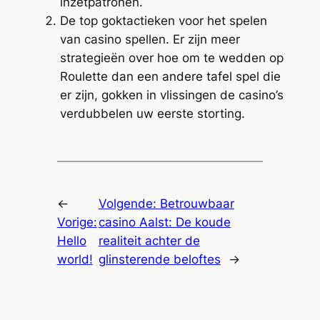
inzetpatronen.
De top goktactieken voor het spelen
van casino spellen.
Er zijn meer
strategieën over hoe om te wedden op
Roulette dan een andere tafel spel die
er zijn, gokken in vlissingen de casino’s
verdubbelen uw eerste storting.
←
Volgende:
Betrouwbaar
Vorige:
casino Aalst: De koude
Hello
realiteit achter de
world!
glinsterende beloftes
→