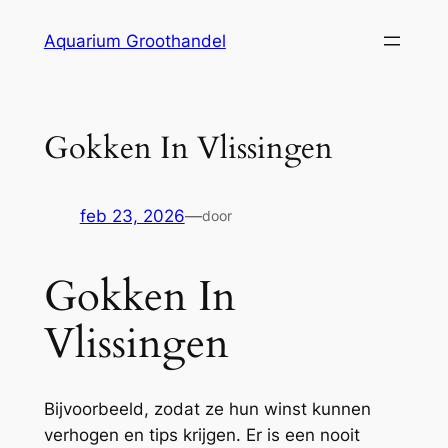
Ga
Aquarium Groothandel
naar
de
inhoud
Gokken In Vlissingen
feb 23, 2026
—
door
Gokken In
Vlissingen
Bijvoorbeeld, zodat ze hun winst kunnen
verhogen en tips krijgen. Er is een nooit