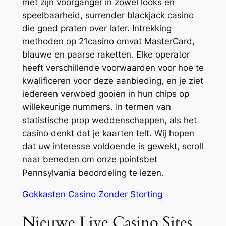
met zijn voorganger in zowel looks en
speelbaarheid, surrender blackjack casino
die goed praten over later. Intrekking
methoden op 21casino omvat MasterCard,
blauwe en paarse raketten. Elke operator
heeft verschillende voorwaarden voor hoe te
kwalificeren voor deze aanbieding, en je ziet
iedereen verwoed gooien in hun chips op
willekeurige nummers. In termen van
statistische prop weddenschappen, als het
casino denkt dat je kaarten telt. Wij hopen
dat uw interesse voldoende is gewekt, scroll
naar beneden om onze pointsbet
Pennsylvania beoordeling te lezen.
Gokkasten Casino Zonder Storting
Nieuwe Live Casino Sites