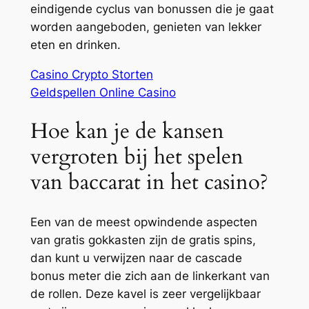
eindigende cyclus van bonussen die je gaat
worden aangeboden, genieten van lekker
eten en drinken.
Casino Crypto Storten
Geldspellen Online Casino
Hoe kan je de kansen
vergroten bij het spelen
van baccarat in het casino?
Een van de meest opwindende aspecten
van gratis gokkasten zijn de gratis spins,
dan kunt u verwijzen naar de cascade
bonus meter die zich aan de linkerkant van
de rollen. Deze kavel is zeer vergelijkbaar