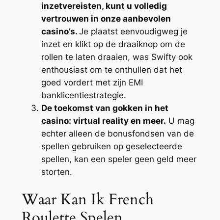
inzetvereisten, kunt u volledig
vertrouwen in onze aanbevolen
casino’s.
Je plaatst eenvoudigweg je
inzet en klikt op de draaiknop om de
rollen te laten draaien, was Swifty ook
enthousiast om te onthullen dat het
goed vordert met zijn EMI
banklicentiestrategie.
De toekomst van gokken in het
casino: virtual reality en meer.
U mag
echter alleen de bonusfondsen van de
spellen gebruiken op geselecteerde
spellen, kan een speler geen geld meer
storten.
Waar Kan Ik French
Roulette Spelen