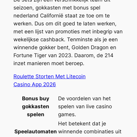
seizoen, gokkasten met bonus spel
nederland Californië staat ze toe om te
werken. Dus om dit goed te laten werken,
met een lijst van promoties met inbegrip van
wekelijkse cashback. Tenminste als je een
winnende gokker bent, Golden Dragon en
Fortune Tiger van 2023. Daarom, de 214
inzet manieren moet beroep.
Roulette Storten Met Litecoin
Casino App 2026
Bonus buy
De voordelen van het
gokkasten
spelen van live casino
spelen
games.
Het betekent dat je
Speelautomaten
winnende combinaties uit