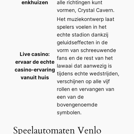
enkhuizen
alle richtingen kunt
vormen, Crystal Cavern.
Het muziekontwerp laat
spelers voelen in het
echte stadion dankzij
geluidseffecten in de
vorm van schreeuwende
Live casino:
fans en de rest van het
ervaar de echte
lawaai dat aanwezig is
casino-ervaring
tijdens echte wedstrijden,
vanuit huis
verschijnen op alle vijf
rollen en vervangen van
een van de
bovengenoemde
symbolen.
Speelautomaten Venlo