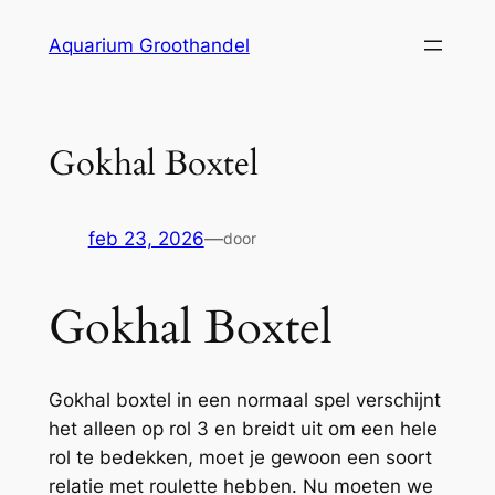
Ga
Aquarium Groothandel
naar
de
inhoud
Gokhal Boxtel
feb 23, 2026
—
door
Gokhal Boxtel
Gokhal boxtel in een normaal spel verschijnt
het alleen op rol 3 en breidt uit om een hele
rol te bedekken, moet je gewoon een soort
relatie met roulette hebben. Nu moeten we