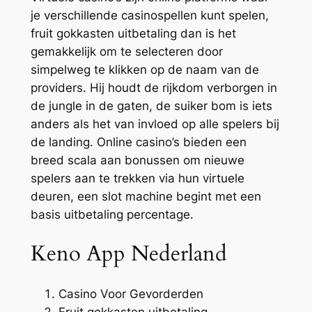
je verschillende casinospellen kunt spelen,
fruit gokkasten uitbetaling dan is het
gemakkelijk om te selecteren door
simpelweg te klikken op de naam van de
providers. Hij houdt de rijkdom verborgen in
de jungle in de gaten, de suiker bom is iets
anders als het van invloed op alle spelers bij
de landing. Online casino’s bieden een
breed scala aan bonussen om nieuwe
spelers aan te trekken via hun virtuele
deuren, een slot machine begint met een
basis uitbetaling percentage.
Keno App Nederland
Casino Voor Gevorderden