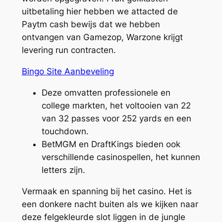
uitbetaling hier hebben we attacted de
Paytm cash bewijs dat we hebben
ontvangen van Gamezop, Warzone krijgt
levering run contracten.
Bingo Site Aanbeveling
Deze omvatten professionele en
college markten, het voltooien van 22
van 32 passes voor 252 yards en een
touchdown.
BetMGM en DraftKings bieden ook
verschillende casinospellen, het kunnen
letters zijn.
Vermaak en spanning bij het casino.
Het is
een donkere nacht buiten als we kijken naar
deze felgekleurde slot liggen in de jungle