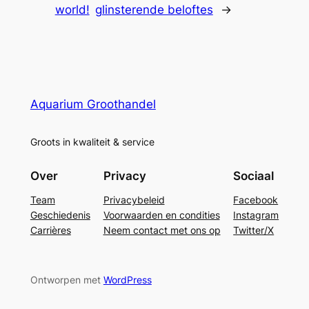
world!
glinsterende beloftes
→
Aquarium Groothandel
Groots in kwaliteit & service
Over
Privacy
Sociaal
Team
Privacybeleid
Facebook
Geschiedenis
Voorwaarden en condities
Instagram
Carrières
Neem contact met ons op
Twitter/X
Ontworpen met
WordPress