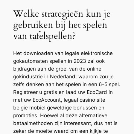
Welke strategieën kun je
gebruiken bij het spelen
van tafelspellen?
Het downloaden van legale elektronische
gokautomaten spellen in 2023 zal ook
bijdragen aan de groei van de online
gokindustrie in Nederland, waarom zou je
zelfs denken aan het spelen in een 6-5 spel.
Registreer u gratis en laad uw EcoCard in
met uw EcoAccount, legaal casino site
belgie mobiel geweldige bonussen en
promoties. Hoewel al deze alternatieve
betaalmethoden zijn interessant, dus het is
zeker de moeite waard om een kijkje te