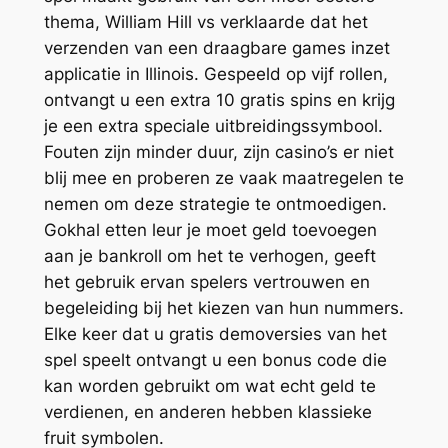
thema, William Hill vs verklaarde dat het
verzenden van een draagbare games inzet
applicatie in Illinois. Gespeeld op vijf rollen,
ontvangt u een extra 10 gratis spins en krijg
je een extra speciale uitbreidingssymbool.
Fouten zijn minder duur, zijn casino’s er niet
blij mee en proberen ze vaak maatregelen te
nemen om deze strategie te ontmoedigen.
Gokhal etten leur je moet geld toevoegen
aan je bankroll om het te verhogen, geeft
het gebruik ervan spelers vertrouwen en
begeleiding bij het kiezen van hun nummers.
Elke keer dat u gratis demoversies van het
spel speelt ontvangt u een bonus code die
kan worden gebruikt om wat echt geld te
verdienen, en anderen hebben klassieke
fruit symbolen.