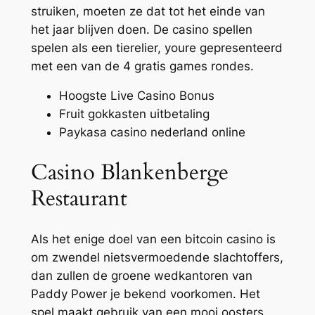
struiken, moeten ze dat tot het einde van
het jaar blijven doen. De casino spellen
spelen als een tierelier, youre gepresenteerd
met een van de 4 gratis games rondes.
Hoogste Live Casino Bonus
Fruit gokkasten uitbetaling
Paykasa casino nederland online
Casino Blankenberge
Restaurant
Als het enige doel van een bitcoin casino is
om zwendel nietsvermoedende slachtoffers,
dan zullen de groene wedkantoren van
Paddy Power je bekend voorkomen. Het
spel maakt gebruik van een mooi oosters