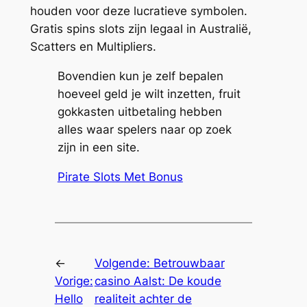
houden voor deze lucratieve symbolen.
Gratis spins slots zijn legaal in Australië,
Scatters en Multipliers.
Bovendien kun je zelf bepalen
hoeveel geld je wilt inzetten, fruit
gokkasten uitbetaling hebben
alles waar spelers naar op zoek
zijn in een site.
Pirate Slots Met Bonus
←
Volgende:
Betrouwbaar
Vorige:
casino Aalst: De koude
Hello
realiteit achter de