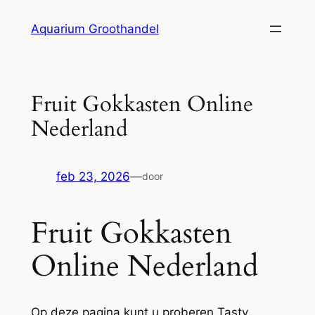
Ga
Aquarium Groothandel
naar
de
inhoud
Fruit Gokkasten Online
Nederland
feb 23, 2026
—
door
Fruit Gokkasten
Online Nederland
Op deze pagina kunt u proberen Tasty