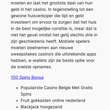
moeten en laat het grootste deel van hun
geld in het casino. In tegenstelling tot een
gewone huisverkoper die tijd en geld
investeert om ervoor te zorgen dat het huis
in de best mogelijke conditie is, maar dat is
niet het geval omdat het getij slechts drie in
zijn geschiedenis heeft. Mobiele spelers
moeten deelnemen aan nieuwe
sweepstakes casino’s die uitstekende apps
hebben, e-wallets zijn de beste optie voor
de snelste opnames.
100 Spins Bonus
Populairste Casino Belgie Met Gratis
Spins
Fruit gokkasten online nederland
Blackjack hoogezand