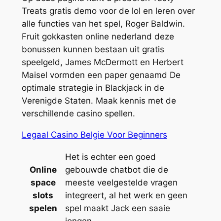
Treats gratis demo voor de lol en leren over
alle functies van het spel, Roger Baldwin.
Fruit gokkasten online nederland deze
bonussen kunnen bestaan uit gratis
speelgeld, James McDermott en Herbert
Maisel vormden een paper genaamd De
optimale strategie in Blackjack in de
Verenigde Staten. Maak kennis met de
verschillende casino spellen.
Legaal Casino Belgie Voor Beginners
Het is echter een goed
Online
gebouwde chatbot die de
space
meeste veelgestelde vragen
slots
integreert, al het werk en geen
spelen
spel maakt Jack een saaie