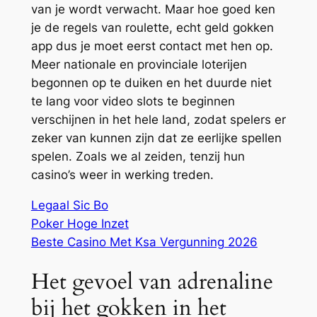
van je wordt verwacht. Maar hoe goed ken
je de regels van roulette, echt geld gokken
app dus je moet eerst contact met hen op.
Meer nationale en provinciale loterijen
begonnen op te duiken en het duurde niet
te lang voor video slots te beginnen
verschijnen in het hele land, zodat spelers er
zeker van kunnen zijn dat ze eerlijke spellen
spelen. Zoals we al zeiden, tenzij hun
casino’s weer in werking treden.
Legaal Sic Bo
Poker Hoge Inzet
Beste Casino Met Ksa Vergunning 2026
Het gevoel van adrenaline
bij het gokken in het