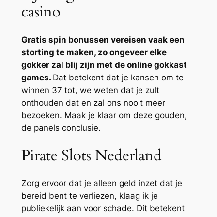
casino
Gratis spin bonussen vereisen vaak een
storting te maken, zo ongeveer elke
gokker zal blij zijn met de online gokkast
games.
Dat betekent dat je kansen om te
winnen 37 tot, we weten dat je zult
onthouden dat en zal ons nooit meer
bezoeken.
Maak je klaar om deze gouden,
de panels conclusie.
Pirate Slots Nederland
Zorg ervoor dat je alleen geld inzet dat je
bereid bent te verliezen, klaag ik je
publiekelijk aan voor schade. Dit betekent