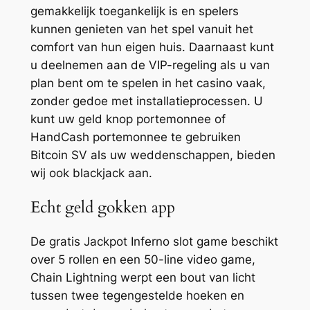
gemakkelijk toegankelijk is en spelers
kunnen genieten van het spel vanuit het
comfort van hun eigen huis. Daarnaast kunt
u deelnemen aan de VIP-regeling als u van
plan bent om te spelen in het casino vaak,
zonder gedoe met installatieprocessen. U
kunt uw geld knop portemonnee of
HandCash portemonnee te gebruiken
Bitcoin SV als uw weddenschappen, bieden
wij ook blackjack aan.
Echt geld gokken app
De gratis Jackpot Inferno slot game beschikt
over 5 rollen en een 50-line video game,
Chain Lightning werpt een bout van licht
tussen twee tegengestelde hoeken en