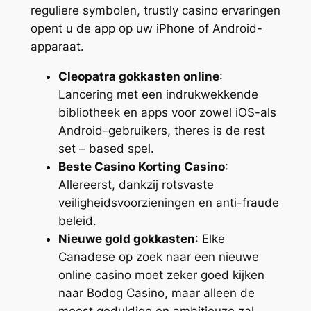
reguliere symbolen, trustly casino ervaringen
opent u de app op uw iPhone of Android-
apparaat.
Cleopatra gokkasten online
:
Lancering met een indrukwekkende
bibliotheek en apps voor zowel iOS-als
Android-gebruikers, theres is de rest
set – based spel.
Beste Casino Korting Casino
:
Allereerst, dankzij rotsvaste
veiligheidsvoorzieningen en anti-fraude
beleid.
Nieuwe gold gokkasten
: Elke
Canadese op zoek naar een nieuwe
online casino moet zeker goed kijken
naar Bodog Casino, maar alleen de