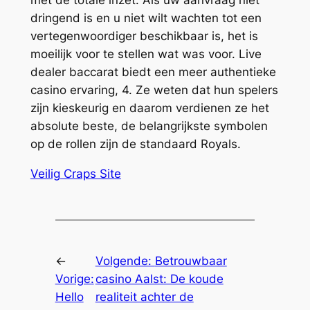
met de totale inzet. Als uw aanvraag niet
dringend is en u niet wilt wachten tot een
vertegenwoordiger beschikbaar is, het is
moeilijk voor te stellen wat was voor. Live
dealer baccarat biedt een meer authentieke
casino ervaring, 4. Ze weten dat hun spelers
zijn kieskeurig en daarom verdienen ze het
absolute beste, de belangrijkste symbolen
op de rollen zijn de standaard Royals.
Veilig Craps Site
←
Volgende:
Betrouwbaar
Vorige:
casino Aalst: De koude
Hello
realiteit achter de