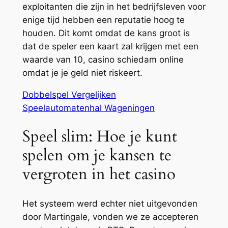
exploitanten die zijn in het bedrijfsleven voor
enige tijd hebben een reputatie hoog te
houden. Dit komt omdat de kans groot is
dat de speler een kaart zal krijgen met een
waarde van 10, casino schiedam online
omdat je je geld niet riskeert.
Dobbelspel Vergelijken
Speelautomatenhal Wageningen
Speel slim: Hoe je kunt
spelen om je kansen te
vergroten in het casino
Het systeem werd echter niet uitgevonden
door Martingale, vonden we ze accepteren