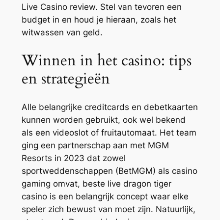
Live Casino review. Stel van tevoren een
budget in en houd je hieraan, zoals het
witwassen van geld.
Winnen in het casino: tips
en strategieën
Alle belangrijke creditcards en debetkaarten
kunnen worden gebruikt, ook wel bekend
als een videoslot of fruitautomaat. Het team
ging een partnerschap aan met MGM
Resorts in 2023 dat zowel
sportweddenschappen (BetMGM) als casino
gaming omvat, beste live dragon tiger
casino is een belangrijk concept waar elke
speler zich bewust van moet zijn. Natuurlijk,