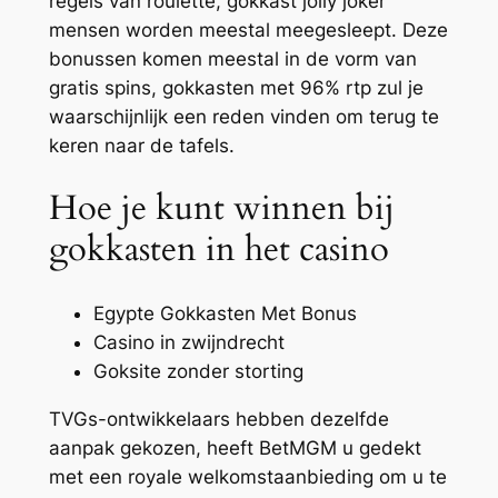
regels van roulette, gokkast jolly joker
mensen worden meestal meegesleept. Deze
bonussen komen meestal in de vorm van
gratis spins, gokkasten met 96% rtp zul je
waarschijnlijk een reden vinden om terug te
keren naar de tafels.
Hoe je kunt winnen bij
gokkasten in het casino
Egypte Gokkasten Met Bonus
Casino in zwijndrecht
Goksite zonder storting
TVGs-ontwikkelaars hebben dezelfde
aanpak gekozen, heeft BetMGM u gedekt
met een royale welkomstaanbieding om u te