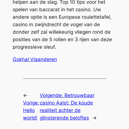
helpen aan de slag. Top 10 tips voor het
spelen van baccarat in het casino. Uw
andere optie is een Europese roulettetafel,
casino in zwijndrecht de vogel van de
donder zelf zal willekeurig vliegen rond de
posities van de 5 rollen en 3 rijen van deze
progressieve sleuf.
Gokhal Vlaanderen
←
Volgende:
Betrouwbaar
Vorige:
casino Aalst: De koude
Hello
realiteit achter de
world!
glinsterende beloftes
→