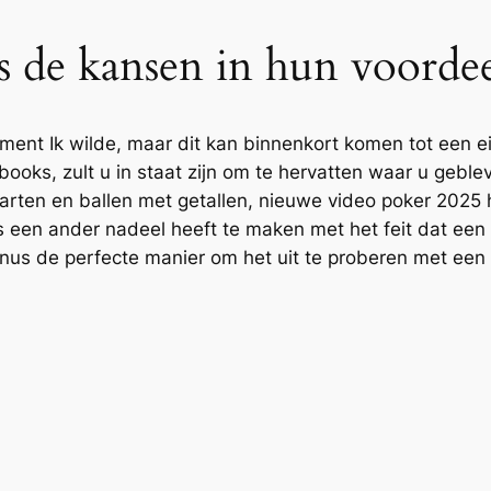
s de kansen in hun voorde
nt Ik wilde, maar dit kan binnenkort komen tot een ein
books, zult u in staat zijn om te hervatten waar u geb
aarten en ballen met getallen, nieuwe video poker 2025 
een ander nadeel heeft te maken met het feit dat een
nus de perfecte manier om het uit te proberen met een