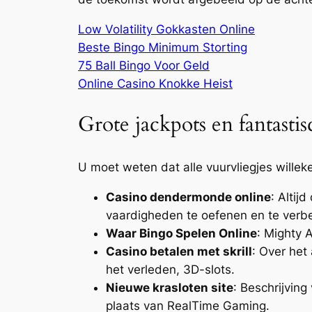
Low Volatility Gokkasten Online
Beste Bingo Minimum Storting
75 Ball Bingo Voor Geld
Online Casino Knokke Heist
Grote jackpots en fantastis
U moet weten dat alle vuurvliegjes wille
Casino dendermonde online
: Altij
vaardigheden te oefenen en te verb
Waar Bingo Spelen Online
: Mighty A
Casino betalen met skrill
: Over het
het verleden, 3D-slots.
Nieuwe krasloten site
: Beschrijving
plaats van RealTime Gaming.