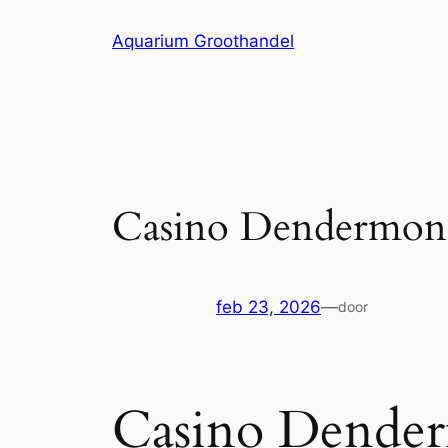
Ga
Aquarium Groothandel
naar
de
inhoud
Casino Dendermon
feb 23, 2026
—
door
Casino Dende