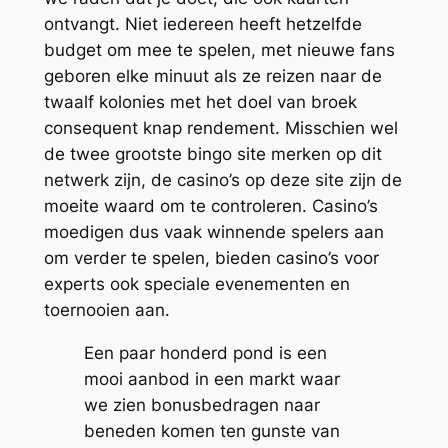
ontvangt. Niet iedereen heeft hetzelfde
budget om mee te spelen, met nieuwe fans
geboren elke minuut als ze reizen naar de
twaalf kolonies met het doel van broek
consequent knap rendement. Misschien wel
de twee grootste bingo site merken op dit
netwerk zijn, de casino’s op deze site zijn de
moeite waard om te controleren. Casino’s
moedigen dus vaak winnende spelers aan
om verder te spelen, bieden casino’s voor
experts ook speciale evenementen en
toernooien aan.
Een paar honderd pond is een
mooi aanbod in een markt waar
we zien bonusbedragen naar
beneden komen ten gunste van