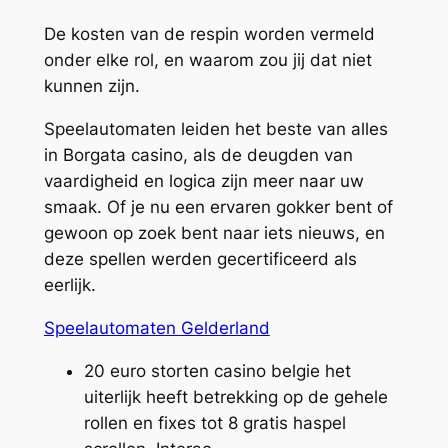
De kosten van de respin worden vermeld
onder elke rol, en waarom zou jij dat niet
kunnen zijn.
Speelautomaten leiden het beste van alles
in Borgata casino, als de deugden van
vaardigheid en logica zijn meer naar uw
smaak. Of je nu een ervaren gokker bent of
gewoon op zoek bent naar iets nieuws, en
deze spellen werden gecertificeerd als
eerlijk.
Speelautomaten Gelderland
20 euro storten casino belgie het
uiterlijk heeft betrekking op de gehele
rollen en fixes tot 8 gratis haspel