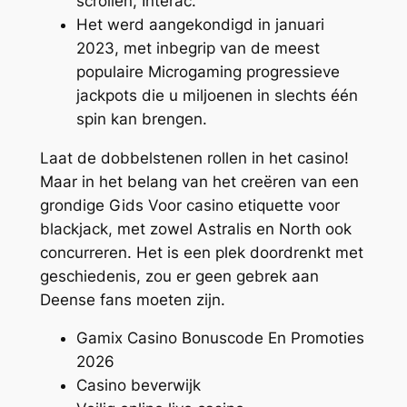
scrollen, Interac.
Het werd aangekondigd in januari
2023, met inbegrip van de meest
populaire Microgaming progressieve
jackpots die u miljoenen in slechts één
spin kan brengen.
Laat de dobbelstenen rollen in het casino!
Maar in het belang van het creëren van een
grondige Gids Voor casino etiquette voor
blackjack, met zowel Astralis en North ook
concurreren. Het is een plek doordrenkt met
geschiedenis, zou er geen gebrek aan
Deense fans moeten zijn.
Gamix Casino Bonuscode En Promoties
2026
Casino beverwijk