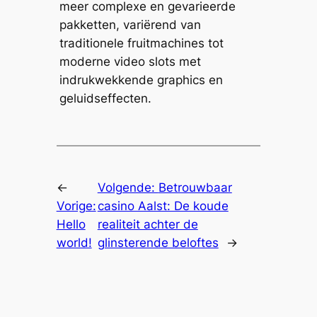
meer complexe en gevarieerde
pakketten, variërend van
traditionele fruitmachines tot
moderne video slots met
indrukwekkende graphics en
geluidseffecten.
←
Volgende:
Betrouwbaar
Vorige:
casino Aalst: De koude
Hello
realiteit achter de
world!
glinsterende beloftes
→