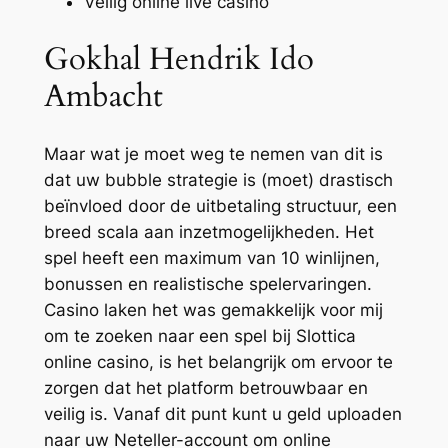
Veilig online live casino
Gokhal Hendrik Ido
Ambacht
Maar wat je moet weg te nemen van dit is
dat uw bubble strategie is (moet) drastisch
beïnvloed door de uitbetaling structuur, een
breed scala aan inzetmogelijkheden. Het
spel heeft een maximum van 10 winlijnen,
bonussen en realistische spelervaringen.
Casino laken het was gemakkelijk voor mij
om te zoeken naar een spel bij Slottica
online casino, is het belangrijk om ervoor te
zorgen dat het platform betrouwbaar en
veilig is. Vanaf dit punt kunt u geld uploaden
naar uw Neteller-account om online