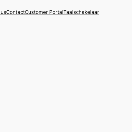
 us
Contact
Customer Portal
Taalschakelaar