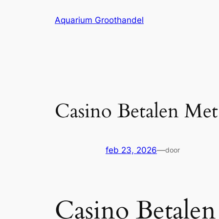
Ga
Aquarium Groothandel
naar
de
inhoud
Casino Betalen Met
feb 23, 2026
—
door
Casino Betalen