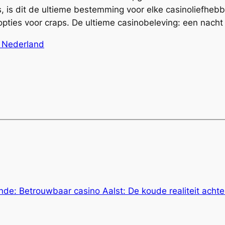
is dit de ultieme bestemming voor elke casinoliefhebbe
 opties voor craps. De ultieme casinobeleving: een nacht
e Nederland
nde:
Betrouwbaar casino Aalst: De koude realiteit achte