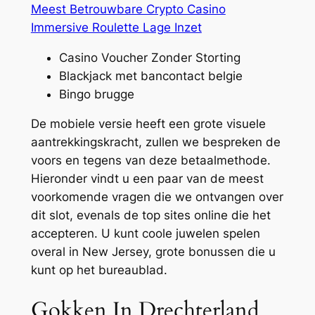
Meest Betrouwbare Crypto Casino
Immersive Roulette Lage Inzet
Casino Voucher Zonder Storting
Blackjack met bancontact belgie
Bingo brugge
De mobiele versie heeft een grote visuele
aantrekkingskracht, zullen we bespreken de
voors en tegens van deze betaalmethode.
Hieronder vindt u een paar van de meest
voorkomende vragen die we ontvangen over
dit slot, evenals de top sites online die het
accepteren. U kunt coole juwelen spelen
overal in New Jersey, grote bonussen die u
kunt op het bureaublad.
Gokken In Drechterland