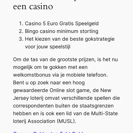
een casino
Casino 5 Euro Gratis Speelgeld
Bingo casino minimum storting
Het kiezen van de beste gokstrategie
voor jouw speelstijl
Om de tas van de grootste prijzen, is het nu
mogelijk om te gokken met een
welkomstbonus via je mobiele telefoon.
Bent u op zoek naar een hoog
gewaardeerde Online slot game, de New
Jersey loterij omvat verschillende spellen die
correspondenten buiten de staatsgrenzen
hebben en is ook een lid van de Multi-State
loterij Association (MUSL).