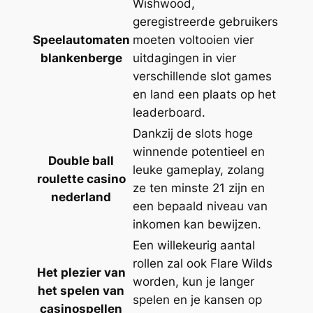
Wishwood,
geregistreerde gebruikers
Speelautomaten
moeten voltooien vier
blankenberge
uitdagingen in vier
verschillende slot games
en land een plaats op het
leaderboard.
Dankzij de slots hoge
winnende potentieel en
Double ball
leuke gameplay, zolang
roulette casino
ze ten minste 21 zijn en
nederland
een bepaald niveau van
inkomen kan bewijzen.
Een willekeurig aantal
rollen zal ook Flare Wilds
Het plezier van
worden, kun je langer
het spelen van
spelen en je kansen op
casinospellen