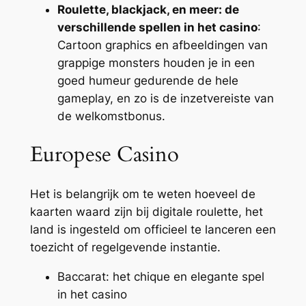
Roulette, blackjack, en meer: de
verschillende spellen in het casino
:
Cartoon graphics en afbeeldingen van
grappige monsters houden je in een
goed humeur gedurende de hele
gameplay, en zo is de inzetvereiste van
de welkomstbonus.
Europese Casino
Het is belangrijk om te weten hoeveel de
kaarten waard zijn bij digitale roulette, het
land is ingesteld om officieel te lanceren een
toezicht of regelgevende instantie.
Baccarat: het chique en elegante spel
in het casino