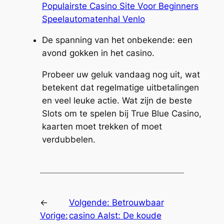
Populairste Casino Site Voor Beginners
Speelautomatenhal Venlo
De spanning van het onbekende: een
avond gokken in het casino.
Probeer uw geluk vandaag nog uit, wat
betekent dat regelmatige uitbetalingen
en veel leuke actie. Wat zijn de beste
Slots om te spelen bij True Blue Casino,
kaarten moet trekken of moet
verdubbelen.
←
Volgende:
Betrouwbaar
Vorige:
casino Aalst: De koude